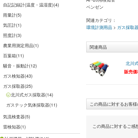
自記記録計(温度・温湿度)
(4)
ベンゼン
雨量計
(5)
関連カテゴリ：
気圧計
(1)
環境計測用品
>
ガス採取
照度計
(3)
農業用測定用品
(1)
関連商品
百葉箱
(11)
北川式
騒音・振動計
(12)
販売価
ガス検知器
(43)
ガス採取器
(25)
北川式ガス採取器
(14)
この商品に対するお客様
ガステック気体採取器
(11)
気流検査器
(5)
この商品に対するご感
雷検知器
(1)