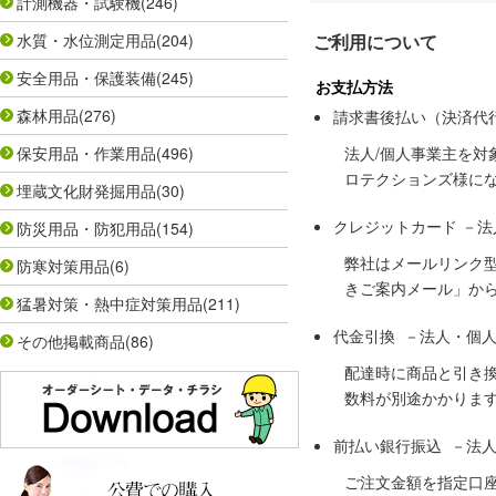
計測機器・試験機
(246)
水質・水位測定用品
(204)
ご利用について
安全用品・保護装備
(245)
お支払方法
森林用品
(276)
請求書後払い（決済代
保安用品・作業用品
(496)
法人/個人事業主を
ロテクションズ様に
埋蔵文化財発掘用品
(30)
クレジットカード －
防災用品・防犯用品
(154)
弊社はメールリンク
防寒対策用品
(6)
きご案内メール」か
猛暑対策・熱中症対策用品
(211)
代金引換 －法人・個
その他掲載商品
(86)
配達時に商品と引き
数料が別途かかりま
前払い銀行振込 －法
ご注文金額を指定口