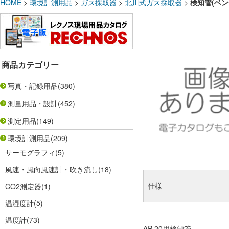
HOME
>
環境計測用品
>
ガス採取器
>
北川式ガス採取器
>
検知管(ベンゼ
商品カテゴリー
写真・記録用品
(380)
測量用品・設計
(452)
測定用品
(149)
環境計測用品
(209)
サーモグラフィ
(5)
風速・風向風速計・吹き流し
(18)
仕様
CO2測定器
(1)
温湿度計
(5)
温度計
(73)
AP-20用検知管