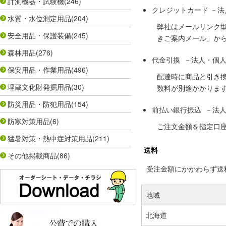
計測機器・試験機
(246)
クレジットカード －
水質・水位測定用品
(204)
弊社はメールリンク
安全用品・保護装備
(245)
きご案内メール」か
森林用品
(276)
代金引換 －法人・個
保安用品・作業用品
(496)
配達時に商品と引き
埋蔵文化財発掘用品
(30)
数料が別途かかりま
防災用品・防犯用品
(154)
前払い銀行振込 －法
防寒対策用品
(6)
ご注文金額を指定口
猛暑対策・熱中症対策用品
(211)
送料
その他掲載商品
(86)
受注金額にかかわらず送料の
地域
北海道