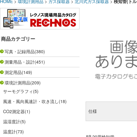
HOME
>
環境計測用品
>
ガス採取器
>
北川式ガス採取器
>
検知管(トルエ
商品カテゴリー
写真・記録用品
(380)
測量用品・設計
(451)
測定用品
(149)
環境計測用品
(209)
サーモグラフィ
(5)
風速・風向風速計・吹き流し
(18)
仕様
CO2測定器
(1)
温湿度計
(5)
温度計
(73)
AP-20用検知管