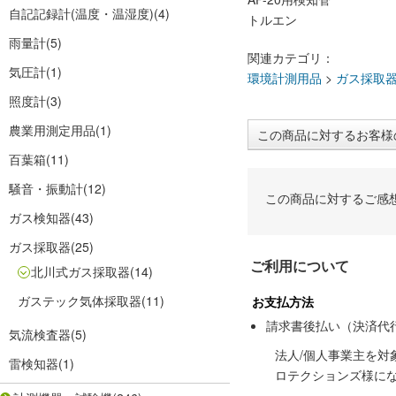
自記記録計(温度・温湿度)
(4)
トルエン
雨量計
(5)
関連カテゴリ：
気圧計
(1)
環境計測用品
>
ガス採取
照度計
(3)
農業用測定用品
(1)
この商品に対するお客様
百葉箱
(11)
騒音・振動計
(12)
この商品に対するご感
ガス検知器
(43)
ガス採取器
(25)
ご利用について
北川式ガス採取器
(14)
ガステック気体採取器
(11)
お支払方法
請求書後払い（決済代
気流検査器
(5)
法人/個人事業主を
雷検知器
(1)
ロテクションズ様に