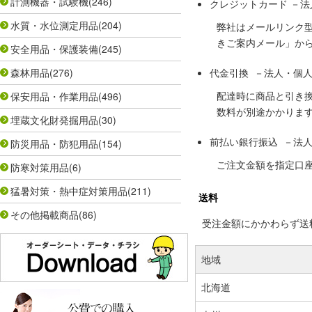
計測機器・試験機
(246)
クレジットカード －
水質・水位測定用品
(204)
弊社はメールリンク
きご案内メール」か
安全用品・保護装備
(245)
森林用品
(276)
代金引換 －法人・個
配達時に商品と引き
保安用品・作業用品
(496)
数料が別途かかりま
埋蔵文化財発掘用品
(30)
前払い銀行振込 －法
防災用品・防犯用品
(154)
ご注文金額を指定口
防寒対策用品
(6)
猛暑対策・熱中症対策用品
(211)
送料
その他掲載商品
(86)
受注金額にかかわらず送料の
地域
北海道