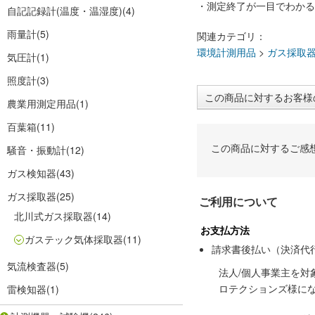
・測定終了が一目でわかる
自記記録計(温度・温湿度)
(4)
雨量計
(5)
関連カテゴリ：
環境計測用品
>
ガス採取
気圧計
(1)
照度計
(3)
この商品に対するお客様
農業用測定用品
(1)
百葉箱
(11)
この商品に対するご感
騒音・振動計
(12)
ガス検知器
(43)
ガス採取器
(25)
ご利用について
北川式ガス採取器
(14)
お支払方法
ガステック気体採取器
(11)
請求書後払い（決済代
気流検査器
(5)
法人/個人事業主を
ロテクションズ様に
雷検知器
(1)