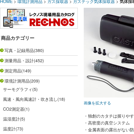
HOME
>
環境計測用品
>
ガス採取器
>
ガステック気体採取器
>
気体採
商品カテゴリー
写真・記録用品
(380)
測量用品・設計
(452)
測定用品
(149)
環境計測用品
(209)
サーモグラフィ
(5)
風速・風向風速計・吹き流し
(18)
画像を拡大する
CO2測定器
(1)
・独創のカタチは握りやす
温湿度計
(5)
・高密度の真空システム
温度計
(73)
・金属表面の露出がない防