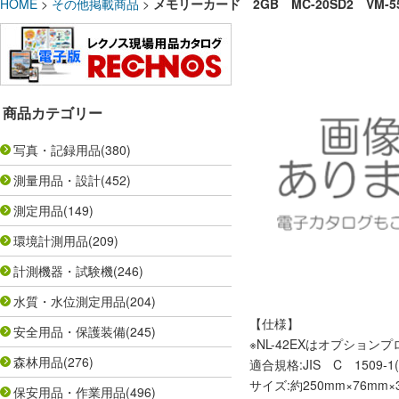
HOME
>
その他掲載商品
>
メモリーカード 2GB MC-20SD2 VM-5
商品カテゴリー
写真・記録用品
(380)
測量用品・設計
(452)
測定用品
(149)
環境計測用品
(209)
計測機器・試験機
(246)
水質・水位測定用品
(204)
【仕様】
安全用品・保護装備
(245)
※NL-42EXはオプション
森林用品
(276)
適合規格:JIS C 1509-1(2
サイズ:約250mm×76mm×
保安用品・作業用品
(496)