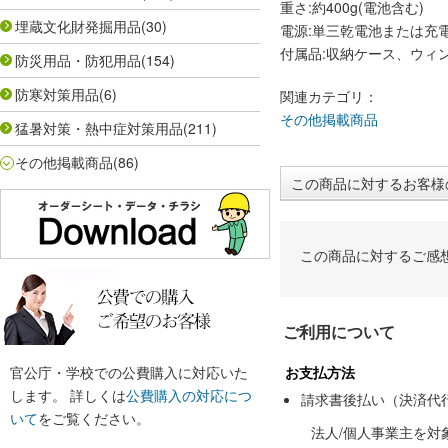
重さ:約400g(電池含む)
埋蔵文化財発掘用品
(30)
電源:単三乾電池または充
付属品:収納ケース、ウィ
防災用品・防犯用品
(154)
防寒対策用品
(6)
関連カテゴリ：
その他掲載商品
猛暑対策・熱中症対策用品
(211)
その他掲載商品
(86)
この商品に対するお客様
この商品に対するご感
ご利用について
官公庁・学校での公費購入に対応いた
お支払方法
します。 詳しくは
公費購入の対応につ
請求書後払い（決済代
いて
をご覧ください。
法人/個人事業主を