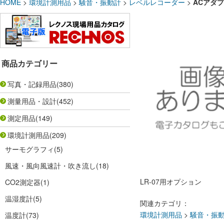
HOME
>
環境計測用品
>
騒音・振動計
>
レベルレコーダー
>
ACアダプ
商品カテゴリー
写真・記録用品
(380)
測量用品・設計
(452)
測定用品
(149)
環境計測用品
(209)
サーモグラフィ
(5)
風速・風向風速計・吹き流し
(18)
LR-07用オプション
CO2測定器
(1)
温湿度計
(5)
関連カテゴリ：
環境計測用品
>
騒音・振
温度計
(73)