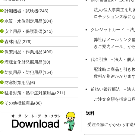
法人/個人事業主を
計測機器・試験機
(246)
ロテクションズ様に
水質・水位測定用品
(204)
クレジットカード －
安全用品・保護装備
(245)
弊社はメールリンク
森林用品
(276)
きご案内メール」か
保安用品・作業用品
(496)
代金引換 －法人・個
埋蔵文化財発掘用品
(30)
配達時に商品と引き
防災用品・防犯用品
(154)
数料が別途かかりま
防寒対策用品
(6)
前払い銀行振込 －法
猛暑対策・熱中症対策用品
(211)
ご注文金額を指定口
その他掲載商品
(86)
送料
受注金額にかかわらず送料の