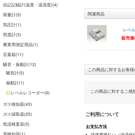
自記記録計(温度・温湿度)
(4)
関連商品
雨量計
(5)
気圧計
(1)
レベル
照度計
(3)
販売価
農業用測定用品
(1)
百葉箱
(11)
騒音・振動計
(12)
この商品に対するお客様
騒音計
(5)
振動計
(1)
この商品に対するご感
レベルレコーダー
(6)
ガス検知器
(43)
ご利用について
ガス採取器
(25)
気流検査器
(5)
お支払方法
雷検知器
(1)
請求書後払い（決済代