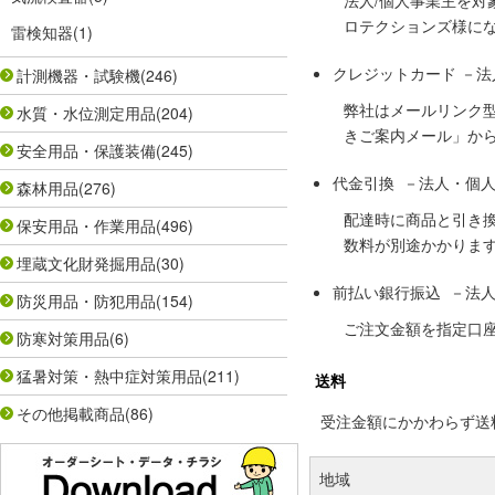
法人/個人事業主を
ロテクションズ様に
雷検知器
(1)
クレジットカード －
計測機器・試験機
(246)
弊社はメールリンク
水質・水位測定用品
(204)
きご案内メール」か
安全用品・保護装備
(245)
代金引換 －法人・個
森林用品
(276)
配達時に商品と引き
保安用品・作業用品
(496)
数料が別途かかりま
埋蔵文化財発掘用品
(30)
前払い銀行振込 －法
防災用品・防犯用品
(154)
ご注文金額を指定口
防寒対策用品
(6)
猛暑対策・熱中症対策用品
(211)
送料
その他掲載商品
(86)
受注金額にかかわらず送料の
地域