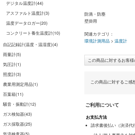
デジタル温度計
(44)
アスファルト温度計
(3)
防滴・防塵
壁掛用
温度データロガー
(20)
コンクリート養生温度計
(10)
関連カテゴリ：
環境計測用品
>
温度計
自記記録計(温度・温湿度)
(4)
雨量計
(5)
この商品に対するお客様
気圧計
(1)
照度計
(3)
この商品に対するご感
農業用測定用品
(1)
百葉箱
(11)
騒音・振動計
(12)
ご利用について
ガス検知器
(43)
お支払方法
ガス採取器
(25)
請求書後払い（決済代
気流検査器
(5)