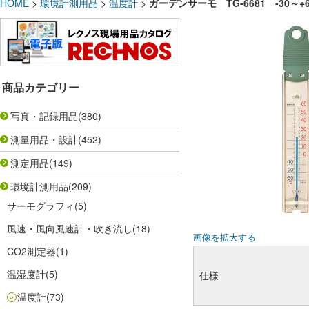
HOME
>
環境計測用品
>
温度計
>
ガーデンサーモ TG-6681 -30～+
商品カテゴリー
写真・記録用品
(380)
測量用品・設計
(452)
測定用品
(149)
環境計測用品
(209)
サーモグラフィ
(5)
風速・風向風速計・吹き流し
(18)
画像を拡大する
CO2測定器
(1)
温湿度計
(5)
仕様
温度計
(73)