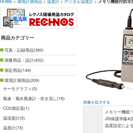
HOME
>
環境計測用品
>
温度計
>
デジタル温度計
>
メモリ機能付防水型デ
商品カテゴリー
写真・記録用品
(380)
測量用品・設計
(452)
測定用品
(149)
環境計測用品
(209)
サーモグラフィ
(5)
風速・風向風速計・吹き流し
(18)
画像を拡大する
CO2測定器
(1)
メモリー機能:
温湿度計
(5)
JIS保護等級4
温度設定によ
温度計
(73)