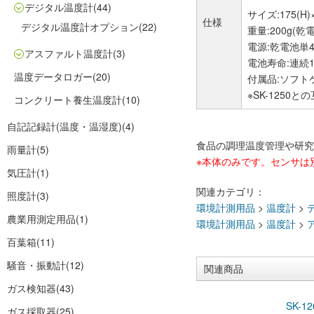
デジタル温度計
(44)
サイズ:175(H)×
仕様
デジタル温度計オプション
(22)
重量:200g(乾
電源:乾電池単
アスファルト温度計
(3)
電池寿命:連続
温度データロガー
(20)
付属品:ソフト
※SK-125
コンクリート養生温度計
(10)
自記記録計(温度・温湿度)
(4)
食品の調理温度管理や研究
雨量計
(5)
※本体のみです。センサは
気圧計
(1)
関連カテゴリ：
照度計
(3)
環境計測用品
>
温度計
>
農業用測定用品
(1)
環境計測用品
>
温度計
>
百葉箱
(11)
騒音・振動計
(12)
関連商品
ガス検知器
(43)
SK-
ガス採取器
(25)