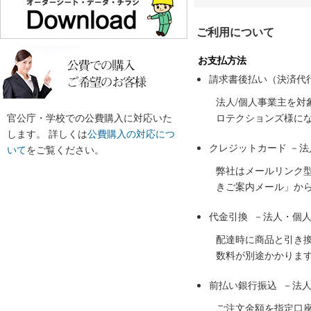
ご利用について
お支払方法
請求書後払い（決済代
法人/個人事業主を
官公庁・学校での公費購入に対応いた
ロテクションズ様に
します。 詳しくは
公費購入の対応につ
クレジットカード －
いて
をご覧ください。
弊社はメールリンク
きご案内メール」か
代金引換 －法人・個
配達時に商品と引き
数料が別途かかりま
前払い銀行振込 －法
ご注文金額を指定口