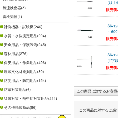
(取手
気流検査器
(5)
販売価
雷検知器
(1)
SK-
計測機器・試験機
(246)
～60
水質・水位測定用品
(204)
販売価
安全用品・保護装備
(245)
森林用品
(276)
SK-
(T字
保安用品・作業用品
(496)
販売価
埋蔵文化財発掘用品
(30)
防災用品・防犯用品
(154)
防寒対策用品
(6)
この商品に対するお客様
猛暑対策・熱中症対策用品
(211)
その他掲載商品
(86)
この商品に対するご感