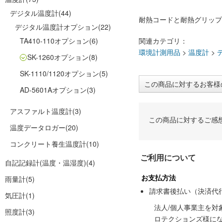
デジタル温度計
(44)
耐熱コードと耐熱グリップ
デジタル温度計オプション
(22)
TA410-110オプション
(6)
関連カテゴリ：
環境計測用品
>
温度計
>
SK-1260オプション
(8)
SK-1110/1120オプション
(5)
この商品に対するお客様
AD-5601Aオプション
(3)
アスファルト温度計
(3)
この商品に対するご感
温度データロガー
(20)
コンクリート養生温度計
(10)
ご利用について
自記記録計(温度・温湿度)
(4)
お支払方法
雨量計
(5)
請求書後払い（決済代
気圧計
(1)
法人/個人事業主を
照度計
(3)
ロテクションズ様に