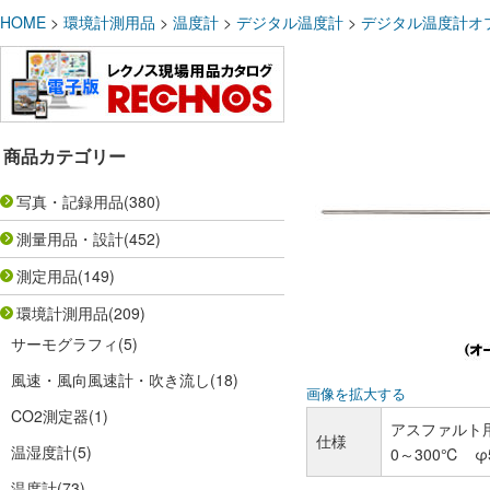
HOME
>
環境計測用品
>
温度計
>
デジタル温度計
>
デジタル温度計オ
商品カテゴリー
写真・記録用品
(380)
測量用品・設計
(452)
測定用品
(149)
環境計測用品
(209)
サーモグラフィ
(5)
風速・風向風速計・吹き流し
(18)
画像を拡大する
CO2測定器
(1)
アスファルト用
仕様
温湿度計
(5)
0～300℃ φ
温度計
(73)