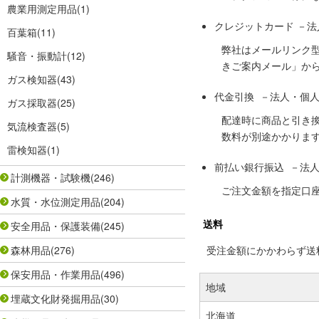
農業用測定用品
(1)
クレジットカード －
百葉箱
(11)
弊社はメールリンク
騒音・振動計
(12)
きご案内メール」か
ガス検知器
(43)
代金引換 －法人・個
ガス採取器
(25)
配達時に商品と引き
気流検査器
(5)
数料が別途かかりま
雷検知器
(1)
前払い銀行振込 －法
計測機器・試験機
(246)
ご注文金額を指定口
水質・水位測定用品
(204)
送料
安全用品・保護装備
(245)
森林用品
(276)
受注金額にかかわらず送料の
保安用品・作業用品
(496)
地域
埋蔵文化財発掘用品
(30)
北海道