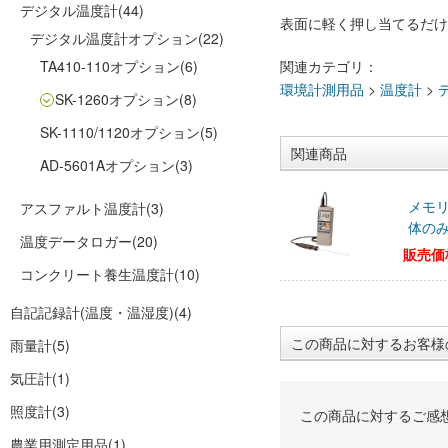
デジタル温度計
(44)
表面に軽く押し当てるだけ
デジタル温度計オプション
(22)
TA410-110オプション
(6)
関連カテゴリ：
環境計測用品
>
温度計
>
SK-1260オプション
(8)
SK-1110/1120オプション
(5)
関連商品
AD-5601Aオプション
(3)
メモリ
アスファルト温度計
(3)
体のみ)
温度データロガー
(20)
販売価
コンクリート養生温度計
(10)
自記記録計(温度・温湿度)
(4)
この商品に対するお客様
雨量計
(5)
気圧計
(1)
照度計
(3)
この商品に対するご感
農業用測定用品
(1)