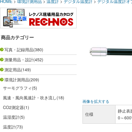
HOME
>
環境計測用品
>
温度計
>
デジタル温度計
>
デジタル温度計オ
商品カテゴリー
写真・記録用品
(380)
測量用品・設計
(452)
測定用品
(149)
環境計測用品
(209)
サーモグラフィ
(5)
風速・風向風速計・吹き流し
(18)
画像を拡大する
CO2測定器
(1)
静止表面
仕様
温湿度計
(5)
0～60
温度計
(73)