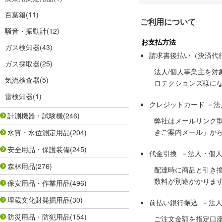
百葉箱
(11)
ご利用について
騒音・振動計
(12)
お支払方法
ガス検知器
(43)
請求書後払い（決済代
ガス採取器
(25)
法人/個人事業主を
気流検査器
(5)
ロテクションズ様に
雷検知器
(1)
クレジットカード －
計測機器・試験機
(246)
弊社はメールリンク
きご案内メール」か
水質・水位測定用品
(204)
安全用品・保護装備
(245)
代金引換 －法人・個
森林用品
(276)
配達時に商品と引き
数料が別途かかりま
保安用品・作業用品
(496)
埋蔵文化財発掘用品
(30)
前払い銀行振込 －法
防災用品・防犯用品
(154)
ご注文金額を指定口