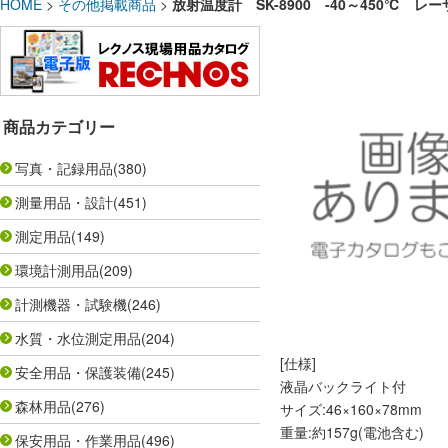
HOME
>
その他掲載商品
>
放射温度計 SK-8900 -40～450℃ レ
商品カテゴリー
写真・記録用品
(380)
測量用品・設計
(451)
測定用品
(149)
環境計測用品
(209)
計測機器・試験機
(246)
水質・水位測定用品
(204)
[仕様]
安全用品・保護装備
(245)
液晶バックライト付
森林用品
(276)
サイズ:46×160×78mm
重量:約157g(電池含む)
保安用品・作業用品
(496)