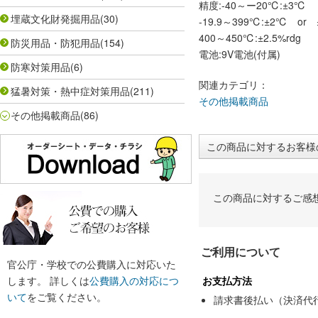
精度:-40～ー20℃:±3℃
埋蔵文化財発掘用品
(30)
-19.9～399℃:±2℃ or 
400～450℃:±2.5%rdg
防災用品・防犯用品
(154)
電池:9V電池(付属)
防寒対策用品
(6)
関連カテゴリ：
猛暑対策・熱中症対策用品
(211)
その他掲載商品
その他掲載商品
(86)
この商品に対するお客様
この商品に対するご感
ご利用について
官公庁・学校での公費購入に対応いた
します。 詳しくは
公費購入の対応につ
お支払方法
いて
をご覧ください。
請求書後払い（決済代