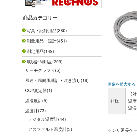
商品カテゴリー
写真・記録用品
(380)
測量用品・設計
(451)
測定用品
(149)
環境計測用品
(209)
サーモグラフィ
(5)
風速・風向風速計・吹き流し
(18)
画像を拡大する
CO2測定器
(1)
【対
温湿度計
(5)
仕様
温度セ
温湿度
温度計
(73)
デジタル温度計
(44)
アスファルト温度計
(3)
センサ延長ケ