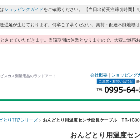
は
ショッピングガイド
をご確認ください。 【当日出荷受注締切時間】4月～8月
送遅延が生じております。何卒ご了承ください。集荷・配達不能地域は
季休暇とさせていただきます。当該期間は休業となりますので、大変ご迷
会社概要
|
ショッピング
ハイビスカス測量用品のランドアート
どとりTR7シリーズ
>
おんどとり用温度センサ延長ケーブル TR-1C3
おんどとり用温度センサ