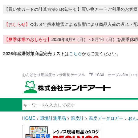
【買い物カートの計算方法のお知らせ】買い物カートご利用のお客様
【おしらせ】
令和８年熊本地震による影響により商品入荷の遅れ・配
【夏季休業のおしらせ】
2026年8月9（日）～8月16（日）を夏
2026年猛暑対策商品完売リスト
は
こちら
からご覧ください。
おんどとり用温度センサ延長ケーブル TR-1C30 ケーブル3m | 
HOME
>
環境計測用品
>
温度計
>
温度データロガー
>
おん