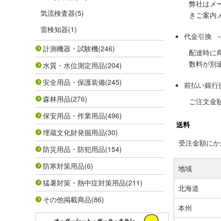
弊社はメ
気流検査器
(5)
きご案内
雷検知器
(1)
代金引換 
計測機器・試験機
(246)
配達時に
数料が別
水質・水位測定用品
(204)
安全用品・保護装備
(245)
前払い銀行
森林用品
(276)
ご注文金
保安用品・作業用品
(496)
送料
埋蔵文化財発掘用品
(30)
受注金額にかか
防災用品・防犯用品
(154)
防寒対策用品
(6)
地域
猛暑対策・熱中症対策用品
(211)
北海道
その他掲載商品
(86)
本州