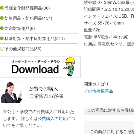
紫外線:0～30mW/cm2最小 
埋蔵文化財発掘用品
(30)
記録間隔:1.2.5.10.15.20.30
インターフェイス:USB、R
防災用品・防犯用品
(154)
サイズ:55×78×18mm
防寒対策用品
(6)
重量:62g
電源:単3電池×1本(付属)
猛暑対策・熱中症対策用品
(211)
付属品:温湿度センサ、
その他掲載商品
(86)
関連カテゴリ：
その他掲載商品
この商品に対するお客様
官公庁・学校での公費購入に対応いた
します。 詳しくは
公費購入の対応につ
いて
をご覧ください。
この商品に対するご感