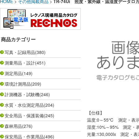
HOME
>
その他掲載商品
>
TR-74Ui 照度・紫外線・温湿度データロ
商品カテゴリー
写真・記録用品
(380)
測量用品・設計
(451)
測定用品
(149)
環境計測用品
(209)
計測機器・試験機
(246)
水質・水位測定用品
(204)
【仕様】
安全用品・保護装備
(245)
温度:0～55℃ 測定・表示
森林用品
(276)
湿度:10%～95% 測定・
光量:130,000lx 測定・表
保安用品・作業用品
(496)