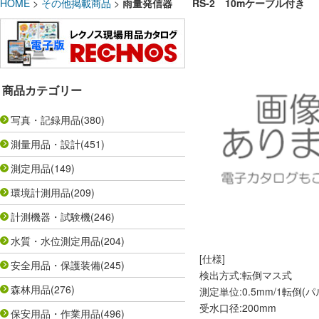
HOME
>
その他掲載商品
>
雨量発信器 RS-2 10mケーブル付き
商品カテゴリー
写真・記録用品
(380)
測量用品・設計
(451)
測定用品
(149)
環境計測用品
(209)
計測機器・試験機
(246)
水質・水位測定用品
(204)
[仕様]
安全用品・保護装備
(245)
検出方式:転倒マス式
森林用品
(276)
測定単位:0.5mm/1転倒(パ
受水口径:200mm
保安用品・作業用品
(496)