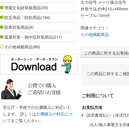
出力信号:メーク接点信号
埋蔵文化財発掘用品
(30)
外形寸法:約Φ210×450mm
ケーブル:10m付
防災用品・防犯用品
(154)
防寒対策用品
(6)
関連カテゴリ：
その他掲載商品
猛暑対策・熱中症対策用品
(211)
その他掲載商品
(86)
この商品に対するお客様
この商品に対するご感
ご利用について
官公庁・学校での公費購入に対応いた
お支払方法
します。 詳しくは
公費購入の対応につ
請求書後払い（決済代
いて
をご覧ください。
法人/個人事業主を