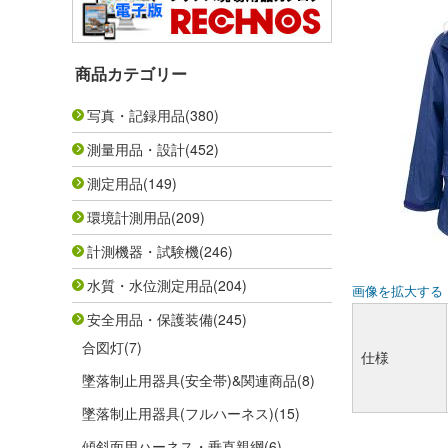
商品カテゴリー
写真・記録用品
(380)
測量用品・設計
(452)
測定用品
(149)
環境計測用品
(209)
計測機器・試験機
(246)
水質・水位測定用品
(204)
画像を拡大する
安全用品・保護装備
(245)
合図灯
(7)
仕様
墜落制止用器具(安全帯)&関連商品
(8)
墜落制止用器具(フルハーネス)
(15)
傾斜面用ハーネス・垂直親綱
(6)