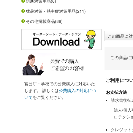
防寒対策用品
(6)
猛暑対策・熱中症対策用品
(211)
その他掲載商品
(86)
この商品に対
この商品に
ご利用につ
官公庁・学校での公費購入に対応いた
します。 詳しくは
公費購入の対応につ
お支払方法
いて
をご覧ください。
請求書後払
法人/個
ロテクシ
クレジット