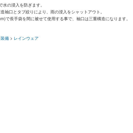
で水の浸入を防ぎます。
構造袖口とタブ絞りにより、雨の浸入をシャットアウト。
6cm)で長手袋を間に被せて使用する事で、袖口は三重構造になります。
：
護装備
>
レインウェア
口