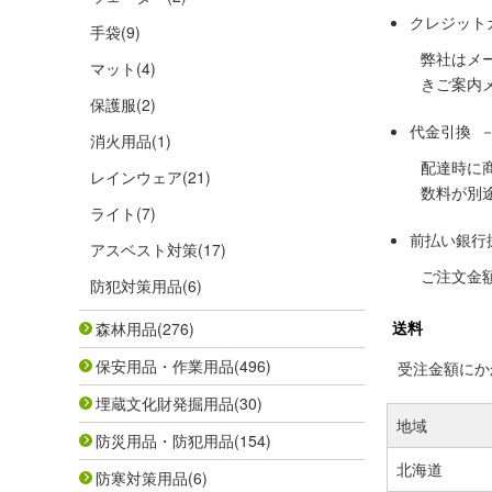
クレジット
手袋
(9)
弊社はメ
マット
(4)
きご案内
保護服
(2)
代金引換 
消火用品
(1)
配達時に
レインウェア
(21)
数料が別
ライト
(7)
前払い銀行
アスベスト対策
(17)
ご注文金
防犯対策用品
(6)
送料
森林用品
(276)
保安用品・作業用品
(496)
受注金額にかか
埋蔵文化財発掘用品
(30)
地域
防災用品・防犯用品
(154)
北海道
防寒対策用品
(6)