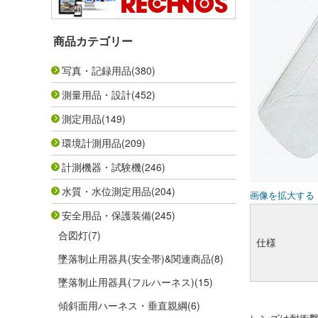
商品カテゴリー
写真・記録用品
(380)
測量用品・設計
(452)
測定用品
(149)
環境計測用品
(209)
計測機器・試験機
(246)
水質・水位測定用品
(204)
画像を拡大する
安全用品・保護装備
(245)
合図灯
(7)
仕様
墜落制止用器具(安全帯)&関連商品
(8)
墜落制止用器具(フルハーネス)
(15)
傾斜面用ハーネス・垂直親綱
(6)