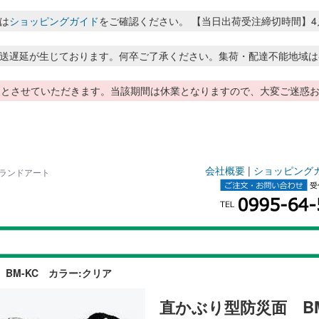
は
ショッピングガイド
をご確認ください。 【当日出荷受注締切時間】4月～8月
送遅延が生じております。何卒ご了承ください。集荷・配達不能地域は
季休暇とさせていただきます。当該期間は休業となりますので、大変ご迷
会社概要
|
ショッピング
のランドアート
BM-KC カラー:クリア
直かぶり型防災面 BM