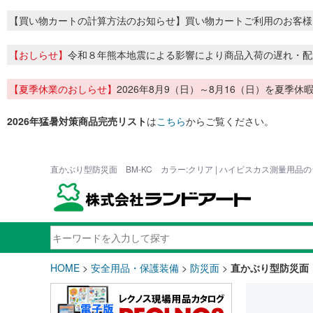
【買い物カートの計算方法のお知らせ】買い物カートご利用のお客様
【おしらせ】
令和８年熊本地震による影響により商品入荷の遅れ・配
【夏季休業のおしらせ】
2026年8月9（日）～8月16（日）を夏
2026年猛暑対策商品完売リスト
は
こちら
からご覧ください。
直かぶり型防災面 BM-KC カラー:クリア | ハイビスカス測量用品
HOME
>
安全用品・保護装備
>
防災面
>
直かぶり型防災面 