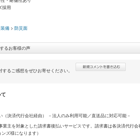
撃性・耐傷性あり
ズ採用
：
護装備
>
防災面
するお客様の声
対するご感想をぜひお寄せください。
いて
い（決済代行会社経由） －法人のみ利用可能／直送品に対応可能－
人事業主を対象とした請求書後払いサービスです。請求書は各決済代行会
ョンズ様になります）