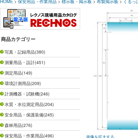
HOME
>
保安用品・作業用品
>
標示板・掲示板
>
布製掲示板
>
くるっ
商品カテゴリー
写真・記録用品
(380)
測量用品・設計
(451)
測定用品
(149)
環境計測用品
(209)
計測機器・試験機
(246)
水質・水位測定用品
(204)
安全用品・保護装備
(245)
森林用品
(276)
保安用品・作業用品
(496)
画像を拡大する