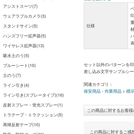
アシストスーツ
(7)
ベ
印
ウェアラブルカメラ
(3)
重
仕様
スタンドサイン
(5)
ハンズフリー拡声器
(5)
ハ
ワイヤレス拡声器
(13)
吸水土のう
(5)
セット以外のパターンを印
ブルーシート
(10)
差し込み文字サンプルシー
土のう
(7)
関連カテゴリ：
ライン引き
(4)
保安用品・作業用品
>
標
ライン引き(スプレータイプ)
(16)
反射スプレー・蛍光スプレー
(1)
この商品に対するお客様
トラテープ・トラクッション
(5)
再帰反射テープ
(10)
この商品に対するご感