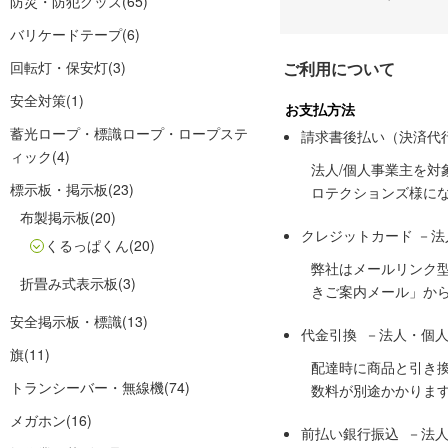
防災・防犯グッズ
(65)
バリケードテープ
(6)
回転灯・保安灯
(3)
ご利用について
安全対策
(1)
お支払方法
蓄光ロープ・標識ロープ・ロープステ
請求書後払い（決済代
ィック
(4)
法人/個人事業主を
標示板・掲示板
(23)
ロテクションズ様に
布製掲示板
(20)
クレジットカード －
くるっぱくん
(20)
弊社はメールリンク
折畳み式表示板
(3)
きご案内メール」か
安全掲示板・標識
(13)
代金引換 －法人・個
旗
(11)
配達時に商品と引き
トランシーバー・無線機
(74)
数料が別途かかりま
メガホン
(16)
前払い銀行振込 －法