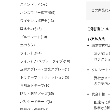
スタンドサイン
(5)
この商品に
ハンズフリー拡声器
(5)
ワイヤレス拡声器
(13)
ご利用につ
吸水土のう
(5)
ブルーシート
(10)
お支払方法
土のう
(7)
請求書後払
ライン引き
(4)
法人/個
ロテクシ
ライン引き(スプレータイプ)
(16)
反射スプレー・蛍光スプレー
(1)
クレジット
トラテープ・トラクッション
(5)
弊社はメ
きご案内
再帰反射テープ
(10)
防災・防犯グッズ
(65)
代金引換 
バリケードテープ
(6)
配達時に
数料が別
回転灯・保安灯
(3)