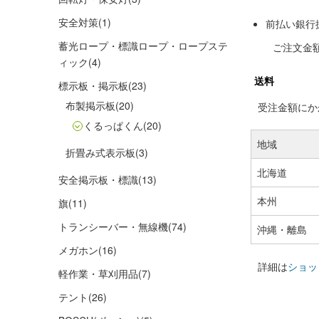
安全対策
(1)
前払い銀行
蓄光ロープ・標識ロープ・ロープステ
ご注文金
ィック
(4)
送料
標示板・掲示板
(23)
布製掲示板
(20)
受注金額にかか
くるっぱくん
(20)
地域
折畳み式表示板
(3)
北海道
安全掲示板・標識
(13)
本州
旗
(11)
トランシーバー・無線機
(74)
沖縄・離島
メガホン
(16)
詳細は
ショッ
軽作業・草刈用品
(7)
テント
(26)