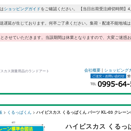
は
ショッピングガイド
をご確認ください。 【当日出荷受注締切時間】4月～8月
送遅延が生じております。何卒ご了承ください。集荷・配達不能地域は
季休暇とさせていただきます。当該期間は休業となりますので、大変ご迷
会社概要
|
ショッピング
ハイビスカス測量用品のランドアート
板
>
くるっぱくん
>
ハイビスカス くるっぱくん パーツ KL-03 クレー
ハイビスカス くるっぱ