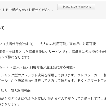
対するご感想をぜひお寄せください。
いて
い（決済代行会社経由） －法人のみ利用可能／直送品に対応可能－
人事業主を対象とした請求書後払いサービスです。請求書は各決済代行会
ョンズ様になります）
カード －法人・個人利用可能／直送品に対応可能－
ールリンク型のクレジット決済を採用しております。クレジットカード
メール」から決済画面へ遷移して入力して頂きます。ＰＣ・スマートフ
－法人・個人利用可能－
商品と引き換えに代金をお支払い頂きますので安心してご購入して頂けま
途かかります。