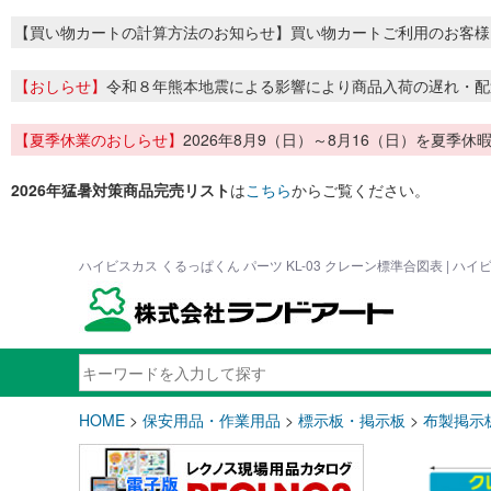
【買い物カートの計算方法のお知らせ】買い物カートご利用のお客様
【おしらせ】
令和８年熊本地震による影響により商品入荷の遅れ・配
【夏季休業のおしらせ】
2026年8月9（日）～8月16（日）を夏
2026年猛暑対策商品完売リスト
は
こちら
からご覧ください。
ハイビスカス くるっぱくん パーツ KL-03 クレーン標準合図表 | 
HOME
>
保安用品・作業用品
>
標示板・掲示板
>
布製掲示