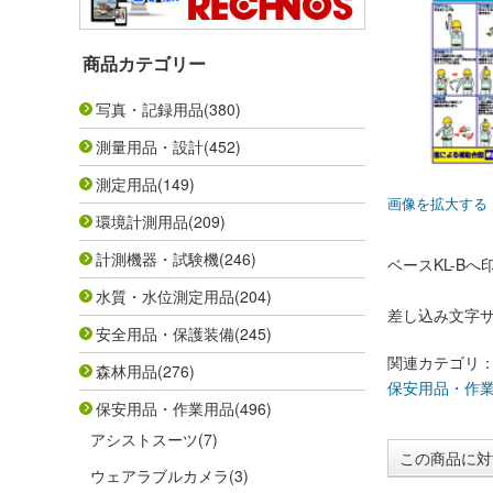
商品カテゴリー
写真・記録用品
(380)
測量用品・設計
(452)
測定用品
(149)
画像を拡大する
環境計測用品
(209)
計測機器・試験機
(246)
ベースKL-B
水質・水位測定用品
(204)
差し込み文字サ
安全用品・保護装備
(245)
関連カテゴリ
森林用品
(276)
保安用品・作
保安用品・作業用品
(496)
アシストスーツ
(7)
この商品に対
ウェアラブルカメラ
(3)