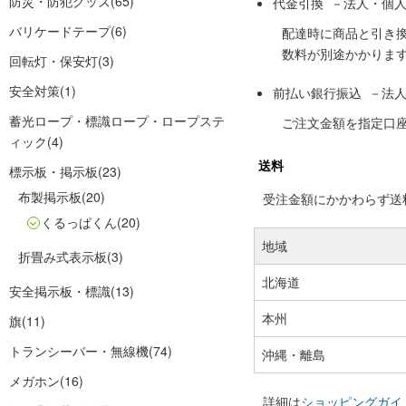
防災・防犯グッズ
(65)
代金引換 －法人・個
バリケードテープ
(6)
配達時に商品と引き
数料が別途かかりま
回転灯・保安灯
(3)
安全対策
(1)
前払い銀行振込 －法
蓄光ロープ・標識ロープ・ロープステ
ご注文金額を指定口
ィック
(4)
送料
標示板・掲示板
(23)
布製掲示板
(20)
受注金額にかかわらず送料の
くるっぱくん
(20)
地域
折畳み式表示板
(3)
北海道
安全掲示板・標識
(13)
本州
旗
(11)
トランシーバー・無線機
(74)
沖縄・離島
メガホン
(16)
詳細は
ショッピングガイ