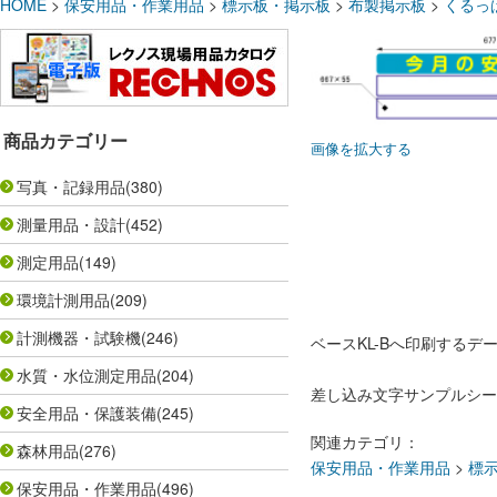
HOME
>
保安用品・作業用品
>
標示板・掲示板
>
布製掲示板
>
くるっ
商品カテゴリー
画像を拡大する
写真・記録用品
(380)
測量用品・設計
(452)
測定用品
(149)
環境計測用品
(209)
計測機器・試験機
(246)
ベースKL-Bへ印刷するデ
水質・水位測定用品
(204)
差し込み文字サンプルシー
安全用品・保護装備
(245)
関連カテゴリ：
森林用品
(276)
保安用品・作業用品
>
標
保安用品・作業用品
(496)