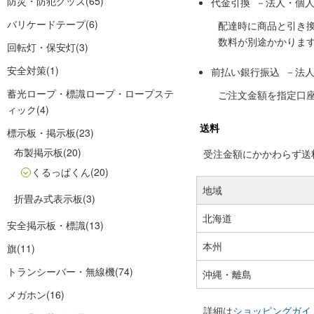
防災・防犯グッズ
(65)
代金引換 －法人・個
バリケードテープ
(6)
配達時に商品と引き
数料が別途かかりま
回転灯・保安灯
(3)
安全対策
(1)
前払い銀行振込 －法
蓄光ロープ・標識ロープ・ロープステ
ご注文金額を指定口
ィック
(4)
送料
標示板・掲示板
(23)
布製掲示板
(20)
受注金額にかかわらず送料の
くるっぱくん
(20)
地域
折畳み式表示板
(3)
北海道
安全掲示板・標識
(13)
本州
旗
(11)
トランシーバー・無線機
(74)
沖縄・離島
メガホン
(16)
詳細は
ショッピングガイ