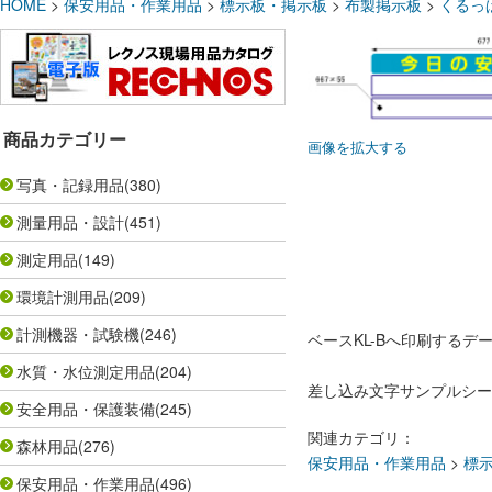
HOME
>
保安用品・作業用品
>
標示板・掲示板
>
布製掲示板
>
くるっ
商品カテゴリー
画像を拡大する
写真・記録用品
(380)
測量用品・設計
(451)
測定用品
(149)
環境計測用品
(209)
計測機器・試験機
(246)
ベースKL-Bへ印刷するデ
水質・水位測定用品
(204)
差し込み文字サンプルシー
安全用品・保護装備
(245)
関連カテゴリ：
森林用品
(276)
保安用品・作業用品
>
標
保安用品・作業用品
(496)