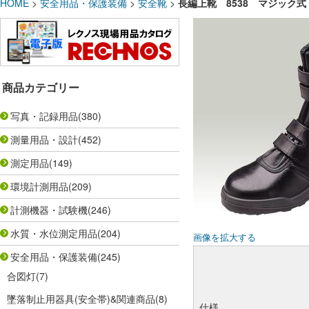
HOME
>
安全用品・保護装備
>
安全靴
>
長編上靴 8538 マジック
商品カテゴリー
写真・記録用品
(380)
測量用品・設計
(452)
測定用品
(149)
環境計測用品
(209)
計測機器・試験機
(246)
水質・水位測定用品
(204)
画像を拡大する
安全用品・保護装備
(245)
合図灯
(7)
墜落制止用器具(安全帯)&関連商品
(8)
仕様