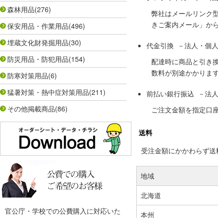
森林用品
(276)
弊社はメールリンク
きご案内メール」か
保安用品・作業用品
(496)
埋蔵文化財発掘用品
(30)
代金引換 －法人・個
防災用品・防犯用品
(154)
配達時に商品と引き
数料が別途かかりま
防寒対策用品
(6)
猛暑対策・熱中症対策用品
(211)
前払い銀行振込 －法
その他掲載商品
(86)
ご注文金額を指定口
送料
受注金額にかかわらず送料の
地域
北海道
官公庁・学校での公費購入に対応いた
本州