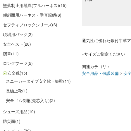
墜落制止用器具(フルハーネス)
(15)
傾斜面用ハーネス・垂直親綱
(6)
セフティブロックシリーズ
(6)
現場用バッグ
(2)
通気性に優れた銀付牛革ア
安全ベスト
(28)
腕章
(11)
※サイズご指定ください
ロングブーツ
(5)
関連カテゴリ：
安全靴
(15)
安全用品・保護装備
>
安
スニーカータイプ安全靴・短靴
(11)
長編上靴
(1)
安全ゴム長靴(先芯入り)
(2)
シューズ用品
(10)
防災面
(1)
ヘルメット
(30)