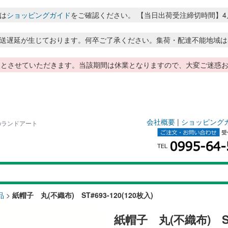
は
ショッピングガイド
をご確認ください。 【当日出荷受注締切時間】4月～8月
送遅延が生じております。何卒ご了承ください。集荷・配達不能地域は
季休暇とさせていただきます。当該期間は休業となりますので、大変ご迷
会社概要
|
ショッピング
品のランドアート
品
>
紙帽子 丸(不織布) ST#693-120(120枚入)
紙帽子 丸(不織布) ST#