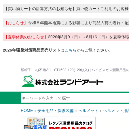
【買い物カートの計算方法のお知らせ】買い物カートご利用のお客様
【おしらせ】
令和８年熊本地震による影響により商品入荷の遅れ・配
【夏季休業のおしらせ】
2026年8月9（日）～8月16（日）を夏
2026年猛暑対策商品完売リスト
は
こちら
からご覧ください。
紙帽子 丸(不織布) ST#693-120(120枚入) | ハイビスカス測量用
HOME
>
安全用品・保護装備
>
ヘルメット
>
ヘルメット用