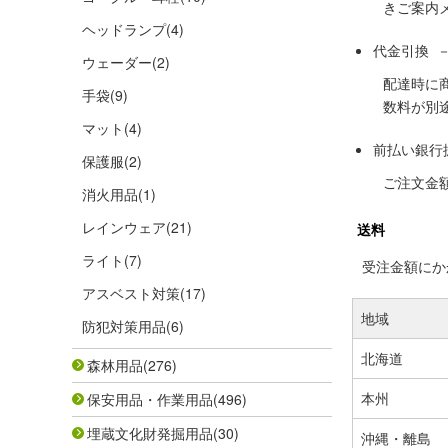
きご案内
ヘッドランプ
(4)
代金引換 
ウェーダー
(2)
配達時に
手袋
(9)
数料が別
マット
(4)
前払い銀行
保護服
(2)
ご注文金
消火用品
(1)
レインウェア
(21)
送料
ライト
(7)
受注金額にかか
アスベスト対策
(17)
地域
防犯対策用品
(6)
北海道
森林用品
(276)
本州
保安用品・作業用品
(496)
埋蔵文化財発掘用品
(30)
沖縄・離島