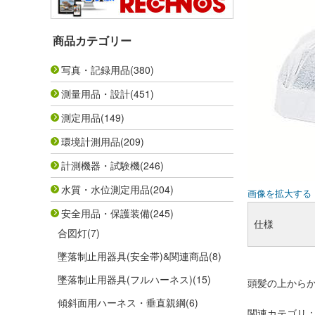
商品カテゴリー
写真・記録用品
(380)
測量用品・設計
(451)
測定用品
(149)
環境計測用品
(209)
計測機器・試験機
(246)
水質・水位測定用品
(204)
画像を拡大する
安全用品・保護装備
(245)
仕様
合図灯
(7)
墜落制止用器具(安全帯)&関連商品
(8)
墜落制止用器具(フルハーネス)
(15)
頭髪の上から
傾斜面用ハーネス・垂直親綱
(6)
関連カテゴリ