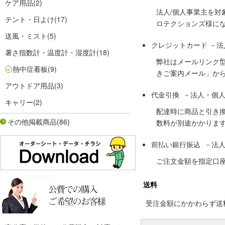
ケア用品
(2)
法人/個人事業主を
テント・日よけ
(17)
ロテクションズ様に
送風・ミスト
(5)
クレジットカード －
暑さ指数計・温度計・湿度計
(18)
弊社はメールリンク
熱中症看板
(9)
きご案内メール」か
アウトドア用品
(3)
代金引換 －法人・個
キャリー
(2)
配達時に商品と引き
その他掲載商品
(86)
数料が別途かかりま
前払い銀行振込 －法
ご注文金額を指定口
送料
受注金額にかかわらず送料の