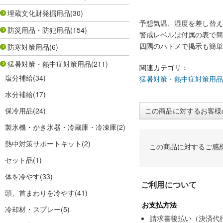
埋蔵文化財発掘用品
(30)
予想気温、湿度を差し替え
防災用品・防犯用品
(154)
警戒レベルは付属の表で簡
四隅のハトメで掲示も簡単
防寒対策用品
(6)
猛暑対策・熱中症対策用品
(211)
関連カテゴリ：
塩分補給
(34)
猛暑対策・熱中症対策用品
水分補給
(17)
保冷用品
(24)
この商品に対するお客様
製氷機・かき氷器・冷蔵庫・冷凍庫
(2)
熱中対策サポートキット
(2)
この商品に対するご感
セット品
(1)
体を冷やす
(33)
ご利用について
頭、首まわりを冷やす
(41)
お支払方法
冷却材・スプレー
(5)
請求書後払い（決済代