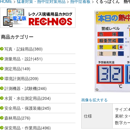
HOME
>
猛暑対策・熱中症対策用品
>
熱中症看板
>
くるっぱくん 熱中症レ
商品カテゴリー
写真・記録用品
(380)
測量用品・設計
(451)
測定用品
(149)
環境計測用品
(209)
計測機器・試験機
(246)
水質・水位測定用品
(204)
画像を拡大する
安全用品・保護装備
(245)
サイズ:4
仕様
素材:タ
森林用品
(276)
数字カード
保安用品・作業用品
(496)