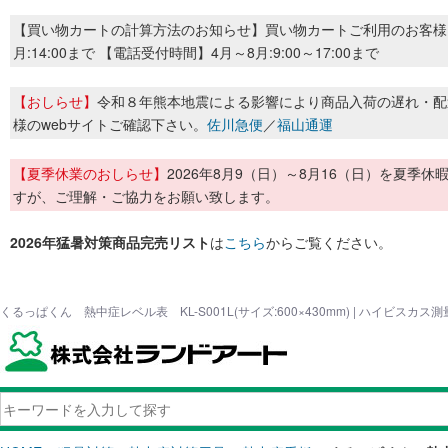
【買い物カートの計算方法のお知らせ】買い物カートご利用のお客様
月:14:00まで 【電話受付時間】4月～8月:9:00～17:00まで
【おしらせ】
令和８年熊本地震による影響により商品入荷の遅れ・配
様のwebサイトご確認下さい。
佐川急便
／
福山通運
【夏季休業のおしらせ】
2026年8月9（日）～8月16（日）を夏
すが、ご理解・ご協力をお願い致します。
2026年猛暑対策商品完売リスト
は
こちら
からご覧ください。
くるっぱくん 熱中症レベル表 KL-S001L(サイズ:600×430mm) | ハイビスカ