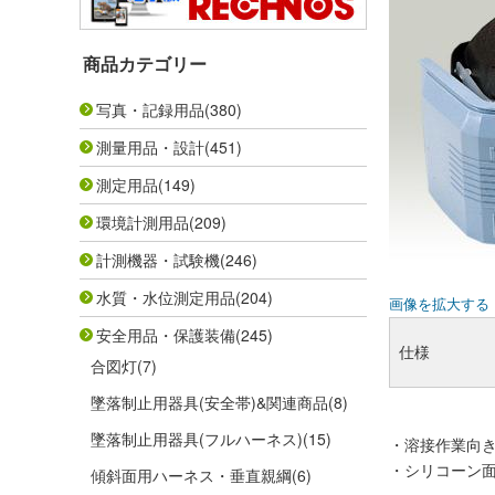
商品カテゴリー
写真・記録用品
(380)
測量用品・設計
(451)
測定用品
(149)
環境計測用品
(209)
計測機器・試験機
(246)
水質・水位測定用品
(204)
画像を拡大する
安全用品・保護装備
(245)
仕様
合図灯
(7)
墜落制止用器具(安全帯)&関連商品
(8)
墜落制止用器具(フルハーネス)
(15)
・溶接作業向
・シリコーン
傾斜面用ハーネス・垂直親綱
(6)