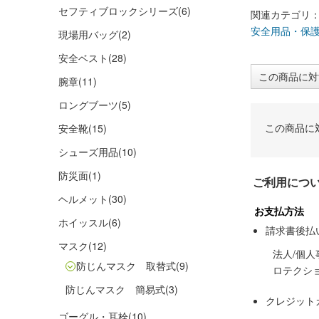
セフティブロックシリーズ
(6)
関連カテゴリ
安全用品・保
現場用バッグ
(2)
安全ベスト
(28)
この商品に対
腕章
(11)
ロングブーツ
(5)
この商品に
安全靴
(15)
シューズ用品
(10)
防災面
(1)
ご利用につ
ヘルメット
(30)
お支払方法
ホイッスル
(6)
請求書後払
マスク
(12)
法人/個
防じんマスク 取替式
(9)
ロテクシ
防じんマスク 簡易式
(3)
クレジット
ゴーグル・耳栓
(10)