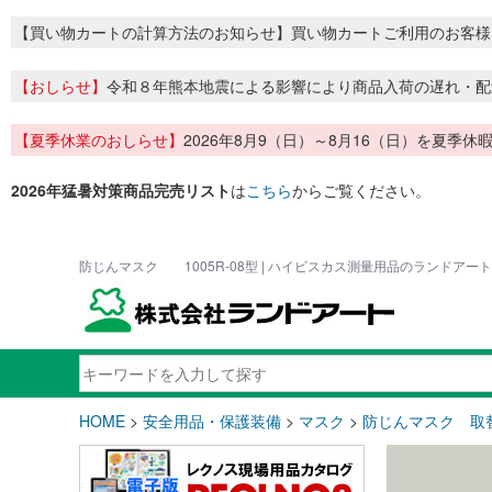
【買い物カートの計算方法のお知らせ】買い物カートご利用のお客様
【おしらせ】
令和８年熊本地震による影響により商品入荷の遅れ・配
【夏季休業のおしらせ】
2026年8月9（日）～8月16（日）を夏
2026年猛暑対策商品完売リスト
は
こちら
からご覧ください。
防じんマスク 1005R-08型 | ハイビスカス測量用品のランドアート
HOME
>
安全用品・保護装備
>
マスク
>
防じんマスク 取