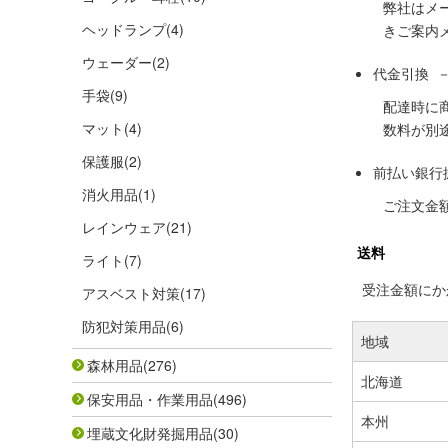
弊社はメ
ヘッドランプ
(4)
きご案内
ウェーダー
(2)
代金引換 
手袋
(9)
配達時に
マット
(4)
数料が別
保護服
(2)
前払い銀行
消火用品
(1)
ご注文金
レインウェア
(21)
送料
ライト
(7)
受注金額にかか
アスベスト対策
(17)
防犯対策用品
(6)
地域
森林用品
(276)
北海道
保安用品・作業用品
(496)
本州
埋蔵文化財発掘用品
(30)