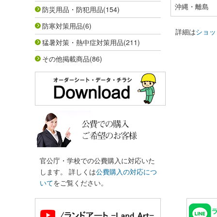
沖縄・離島
防災用品・防犯用品
(154)
防寒対策用品
(6)
詳細は
ショッ
猛暑対策・熱中症対策用品
(211)
その他掲載商品
(86)
官公庁・学校での公費購入に対応いた
します。 詳しくは
公費購入の対応につ
いて
をご覧ください。