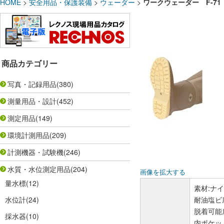
HOME
>
安全用品・保護装備
>
ウェーダー
>
ワークウェーダー F-7
商品カテゴリー
写真・記録用品
(380)
測量用品・設計
(452)
測定用品
(149)
環境計測用品
(209)
計測機器・試験機
(246)
水質・水位測定用品
(204)
画像を拡大する
量水標
(12)
素材:ナイ
水位計
(24)
耐油塩ビ
脱着可能
採水器
(10)
内ポケッ