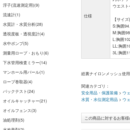
浮子(流速測定用)
(9)
ウエスト
流速計
(1)
仕様
【サイズ(
水質計・水質分析
(28)
S:胸囲9
M:胸囲9
透視度板・透視度計
(4)
L:胸囲1
水中ポンプ
(5)
LL:胸囲
3L:胸囲
測量用ロープ・おもり
(6)
下水管用検査ミラー
(14)
マンホール用バール
(1)
総裏ナイロンメッシュ使用
ロープ巻取器
(4)
関連カテゴリ：
パックテスト
(24)
安全用品・保護装備
>
ウ
水質・水位測定用品
>
ウ
オイルキャッチャー
(21)
オイルフェンス
(3)
この商品に対するお客様
油処理剤
(5)
水改善剤
(2)