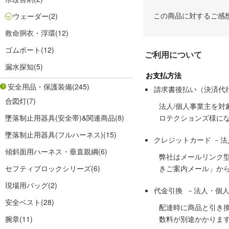
この商品に対するご感
ウェーダー
(2)
救命胴衣・浮環
(12)
ゴムボート
(12)
ご利用について
漏水探知
(5)
お支払方法
安全用品・保護装備
(245)
請求書後払い（決済代
合図灯
(7)
法人/個人事業主を
墜落制止用器具(安全帯)&関連商品
(8)
ロテクションズ様に
墜落制止用器具(フルハーネス)
(15)
クレジットカード －
傾斜面用ハーネス・垂直親綱
(6)
弊社はメールリンク
セフティブロックシリーズ
(6)
きご案内メール」か
現場用バッグ
(2)
代金引換 －法人・個
安全ベスト
(28)
配達時に商品と引き
腕章
(11)
数料が別途かかりま