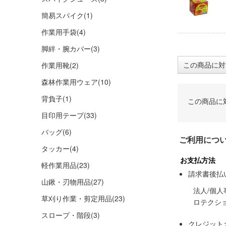
簡易スパイク
(1)
作業用手袋
(4)
脚絆・腕カバー
(3)
この商品に対
作業用靴
(2)
森林作業用ウェア
(10)
背負子
(1)
この商品に
目印用テープ
(33)
バッグ
(6)
ご利用につ
タッカー
(4)
お支払方法
軽作業用品
(23)
請求書後払
山鍬・刃物用品
(27)
法人/個
草刈り作業・剪定用品
(23)
ロテクシ
スロープ・階段
(3)
クレジット