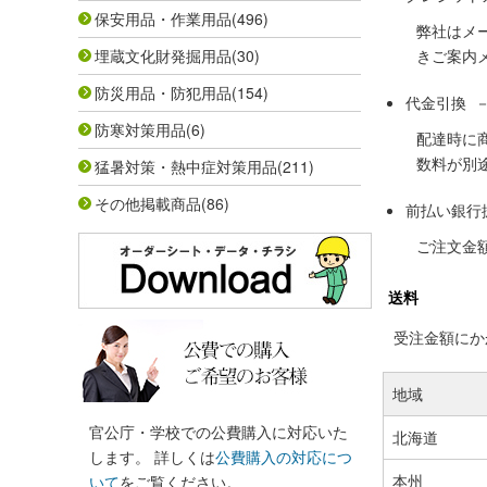
保安用品・作業用品
(496)
弊社はメ
埋蔵文化財発掘用品
(30)
きご案内
防災用品・防犯用品
(154)
代金引換 
防寒対策用品
(6)
配達時に
数料が別
猛暑対策・熱中症対策用品
(211)
その他掲載商品
(86)
前払い銀行
ご注文金
送料
受注金額にかか
地域
官公庁・学校での公費購入に対応いた
北海道
します。 詳しくは
公費購入の対応につ
本州
いて
をご覧ください。