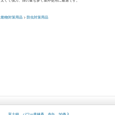
り太くて強力、煙の量も多く屋外使用に最適です。
：
生動物対策用品
>
防虫対策用品
富士錦 パワー森林香 赤缶 30巻入