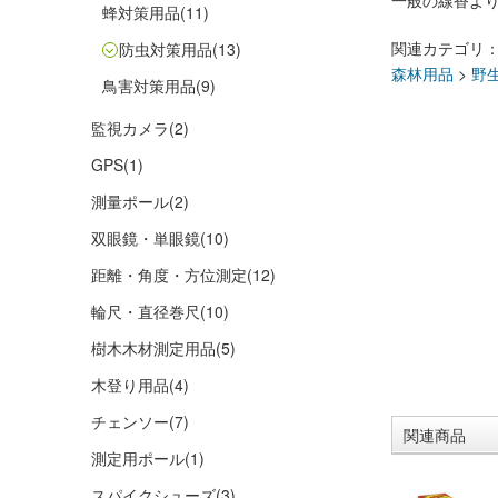
一般の線香よ
蜂対策用品
(11)
関連カテゴリ
防虫対策用品
(13)
森林用品
>
野
鳥害対策用品
(9)
監視カメラ
(2)
GPS
(1)
測量ポール
(2)
双眼鏡・単眼鏡
(10)
距離・角度・方位測定
(12)
輪尺・直径巻尺
(10)
樹木木材測定用品
(5)
木登り用品
(4)
チェンソー
(7)
関連商品
測定用ポール
(1)
スパイクシューズ
(3)