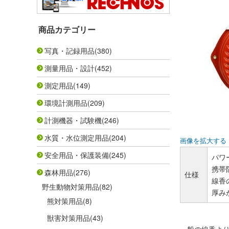
商品カテゴリー
写真・記録用品
(380)
測量用品・設計
(452)
測定用品
(149)
環境計測用品
(209)
計測機器・試験機
(246)
水質・水位測定用品
(204)
画像を拡大する
安全用品・保護装備
(245)
パワ
携帯防
森林用品
(276)
仕様
線香
野生動物対策用品
(82)
厚み
熊対策用品
(8)
獣害対策用品
(43)