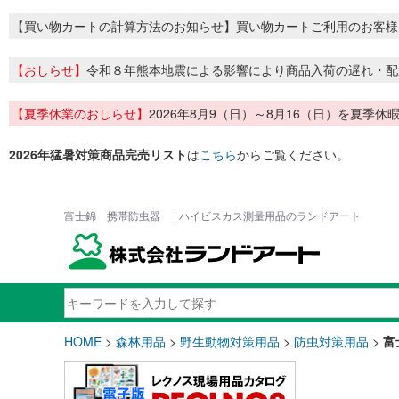
【買い物カートの計算方法のお知らせ】買い物カートご利用のお客様
【おしらせ】
令和８年熊本地震による影響により商品入荷の遅れ・配
【夏季休業のおしらせ】
2026年8月9（日）～8月16（日）を夏
2026年猛暑対策商品完売リスト
は
こちら
からご覧ください。
富士錦 携帯防虫器 | ハイビスカス測量用品のランドアート
HOME
>
森林用品
>
野生動物対策用品
>
防虫対策用品
>
富