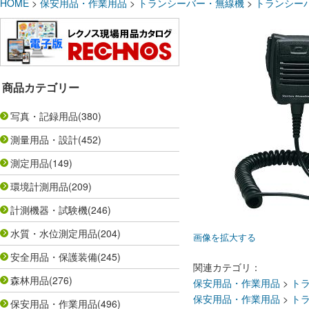
HOME
>
保安用品・作業用品
>
トランシーバー・無線機
>
トランシー
商品カテゴリー
写真・記録用品
(380)
測量用品・設計
(452)
測定用品
(149)
環境計測用品
(209)
計測機器・試験機
(246)
水質・水位測定用品
(204)
画像を拡大する
安全用品・保護装備
(245)
関連カテゴリ：
森林用品
(276)
保安用品・作業用品
>
ト
保安用品・作業用品
>
ト
保安用品・作業用品
(496)