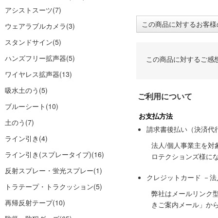
アシストスーツ
(7)
この商品に対するお客様
ウェアラブルカメラ
(3)
スタンドサイン
(5)
ハンズフリー拡声器
(5)
この商品に対するご感
ワイヤレス拡声器
(13)
吸水土のう
(5)
ご利用について
ブルーシート
(10)
お支払方法
土のう
(7)
請求書後払い（決済代
ライン引き
(4)
法人/個人事業主を
ライン引き(スプレータイプ)
(16)
ロテクションズ様に
反射スプレー・蛍光スプレー
(1)
クレジットカード －
トラテープ・トラクッション
(5)
弊社はメールリンク
再帰反射テープ
(10)
きご案内メール」か