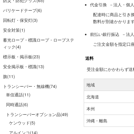
防災・防犯グッズ
(65)
代金引換 －法人・個
バリケードテープ
(6)
配達時に商品と引き
回転灯・保安灯
(3)
数料が別途かかりま
安全対策
(1)
前払い銀行振込 －法
蓄光ロープ・標識ロープ・ロープステ
ご注文金額を指定口
ィック
(4)
標示板・掲示板
(23)
送料
安全掲示板・標識
(13)
受注金額にかかわらず送料の
旗
(11)
地域
トランシーバー・無線機
(74)
単信通話
(11)
北海道
同時通話
(6)
本州
トランシーバーオプション品
(49)
沖縄・離島
ケンウッド
(5)
アルインコ
(14)