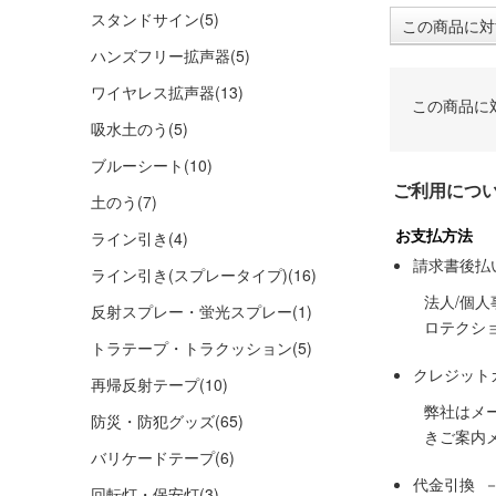
スタンドサイン
(5)
この商品に対
ハンズフリー拡声器
(5)
ワイヤレス拡声器
(13)
この商品に
吸水土のう
(5)
ブルーシート
(10)
ご利用につ
土のう
(7)
お支払方法
ライン引き
(4)
請求書後払
ライン引き(スプレータイプ)
(16)
法人/個
反射スプレー・蛍光スプレー
(1)
ロテクシ
トラテープ・トラクッション
(5)
クレジット
再帰反射テープ
(10)
弊社はメ
防災・防犯グッズ
(65)
きご案内
バリケードテープ
(6)
代金引換 
回転灯・保安灯
(3)