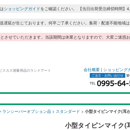
は
ショッピングガイド
をご確認ください。 【当日出荷受注締切時間】4月～8月
送遅延が生じております。何卒ご了承ください。集荷・配達不能地域は
季休暇とさせていただきます。当該期間は休業となりますので、大変ご迷
会社概要
|
ショッピング
ハイビスカス測量用品のランドアート
トランシーバーオプション品
>
スタンダード
>
小型タイピンマイク(耳か
小型タイピンマイク(耳