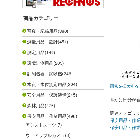
商品カテゴリー
写真・記録用品
(380)
測量用品・設計
(451)
測定用品
(149)
環境計測用品
(209)
計測機器・試験機
(246)
水質・水位測定用品
(204)
画像を拡大する
安全用品・保護装備
(245)
耳かけ部分が
森林用品
(276)
関連カテゴリ
保安用品・作業用品
(496)
保安用品・作
アシストスーツ
(7)
保安用品・作
ウェアラブルカメラ
(3)