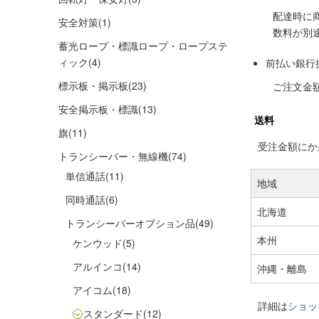
配達時に
安全対策
(1)
数料が別
蓄光ロープ・標識ロープ・ロープステ
ィック
(4)
前払い銀行
標示板・掲示板
(23)
ご注文金
安全掲示板・標識
(13)
送料
旗
(11)
受注金額にかか
トランシーバー・無線機
(74)
単信通話
(11)
地域
同時通話
(6)
北海道
トランシーバーオプション品
(49)
本州
ケンウッド
(5)
アルインコ
(14)
沖縄・離島
アイコム
(18)
詳細は
ショッ
スタンダード
(12)