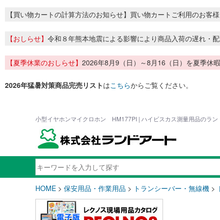
【買い物カートの計算方法のお知らせ】買い物カートご利用のお客様
【おしらせ】
令和８年熊本地震による影響により商品入荷の遅れ・配
【夏季休業のおしらせ】
2026年8月9（日）～8月16（日）を夏
2026年猛暑対策商品完売リスト
は
こちら
からご覧ください。
小型イヤホンマイクロホン HM177PI | ハイビスカス測量用品のラ
HOME
>
保安用品・作業用品
>
トランシーバー・無線機
>