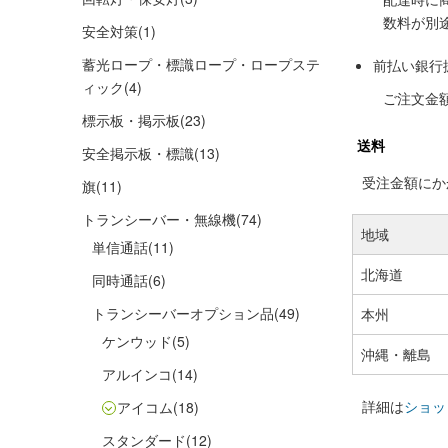
数料が別
安全対策
(1)
蓄光ロープ・標識ロープ・ロープステ
前払い銀行
ィック
(4)
ご注文金
標示板・掲示板
(23)
送料
安全掲示板・標識
(13)
受注金額にかか
旗
(11)
トランシーバー・無線機
(74)
地域
単信通話
(11)
北海道
同時通話
(6)
トランシーバーオプション品
(49)
本州
ケンウッド
(5)
沖縄・離島
アルインコ
(14)
詳細は
ショッ
アイコム
(18)
スタンダード
(12)