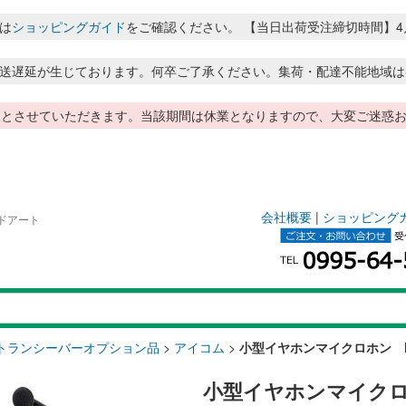
は
ショッピングガイド
をご確認ください。 【当日出荷受注締切時間】4月～8月
送遅延が生じております。何卒ご了承ください。集荷・配達不能地域は
季休暇とさせていただきます。当該期間は休業となりますので、大変ご迷
会社概要
|
ショッピング
ンドアート
トランシーバーオプション品
>
アイコム
>
小型イヤホンマイクロホン HM
小型イヤホンマイクロホ