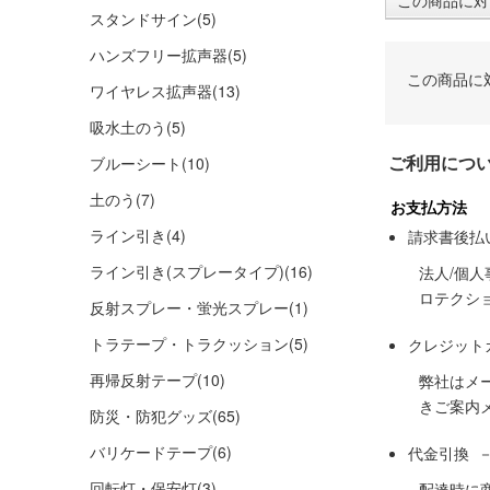
この商品に対
スタンドサイン
(5)
ハンズフリー拡声器
(5)
この商品に
ワイヤレス拡声器
(13)
吸水土のう
(5)
ご利用につ
ブルーシート
(10)
土のう
(7)
お支払方法
ライン引き
(4)
請求書後払
ライン引き(スプレータイプ)
(16)
法人/個
ロテクシ
反射スプレー・蛍光スプレー
(1)
トラテープ・トラクッション
(5)
クレジット
再帰反射テープ
(10)
弊社はメ
きご案内
防災・防犯グッズ
(65)
バリケードテープ
(6)
代金引換 
回転灯・保安灯
(3)
配達時に