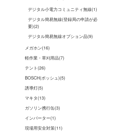
デジタル小電力コミュニティ無線
(1)
デジタル簡易無線(登録局の申請が必
要)
(2)
デジタル簡易無線オプション品
(9)
メガホン
(16)
軽作業・草刈用品
(7)
テント
(26)
BOSCH(ボッシュ)
(5)
誘導灯
(5)
マキタ
(13)
ガソリン携行缶
(3)
インバーター
(1)
現場用安全対策
(11)