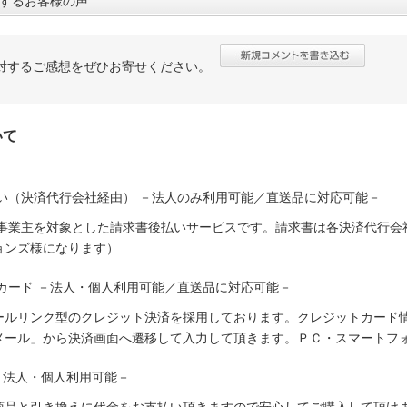
するお客様の声
対するご感想をぜひお寄せください。
いて
い（決済代行会社経由） －法人のみ利用可能／直送品に対応可能－
人事業主を対象とした請求書後払いサービスです。請求書は各決済代行会
ョンズ様になります）
カード －法人・個人利用可能／直送品に対応可能－
ールリンク型のクレジット決済を採用しております。クレジットカード
メール」から決済画面へ遷移して入力して頂きます。ＰＣ・スマートフ
－法人・個人利用可能－
商品と引き換えに代金をお支払い頂きますので安心してご購入して頂けま