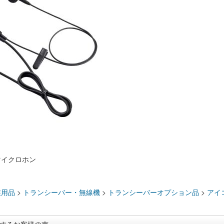
マイクロホン
：
業用品
>
トランシーバー・無線機
>
トランシーバーオプション品
>
アイ