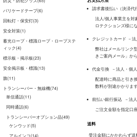
お支払方法
防災・防犯グッズ
(65)
請求書後払い（決済代
バリケードテープ
(6)
法人/個人事業主を
回転灯・保安灯
(3)
ロテクションズ様に
安全対策
(1)
クレジットカード －
蓄光ロープ・標識ロープ・ロープステ
ィック
(4)
弊社はメールリンク
きご案内メール」か
標示板・掲示板
(23)
安全掲示板・標識
(13)
代金引換 －法人・個
旗
(11)
配達時に商品と引き
数料が別途かかりま
トランシーバー・無線機
(74)
単信通話
(11)
前払い銀行振込 －法
同時通話
(6)
ご注文金額を指定口
トランシーバーオプション品
(49)
送料
ケンウッド
(5)
受注金額にかかわらず送料の
アルインコ
(14)