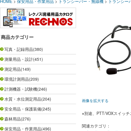
HOME
>
保安用品・作業用品
>
トランシーバー・無線機
>
トランシー
商品カテゴリー
写真・記録用品
(380)
測量用品・設計
(451)
測定用品
(149)
環境計測用品
(209)
計測機器・試験機
(246)
水質・水位測定用品
(204)
画像を拡大する
安全用品・保護装備
(245)
※別途、PTT/VOXスイッチ
森林用品
(276)
関連カテゴリ：
保安用品・作業用品
(496)