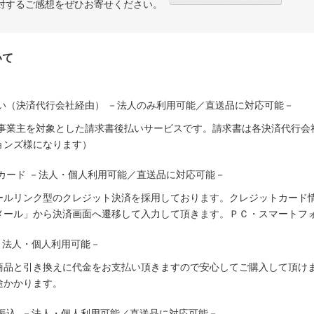
対するご感想をぜひお寄せください。
いて
い（決済代行会社経由） －法人のみ利用可能／直送品に対応可能－
人事業主を対象とした請求書後払いサービスです。請求書は各決済代行会
ョンズ様になります）
カード －法人・個人利用可能／直送品に対応可能－
ールリンク型のクレジット決済を採用しております。クレジットカード
メール」から決済画面へ遷移して入力して頂きます。ＰＣ・スマートフ
－法人・個人利用可能－
商品と引き換えに代金をお支払い頂きますので安心してご購入して頂けま
途かかります。
振込 －法人・個人利用可能／直送品に対応可能－