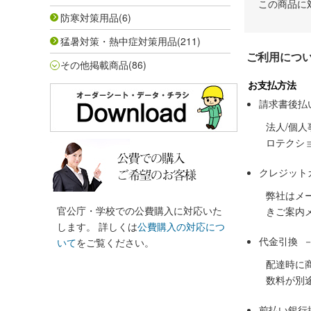
この商品に
防寒対策用品
(6)
猛暑対策・熱中症対策用品
(211)
ご利用につ
その他掲載商品
(86)
お支払方法
請求書後払
法人/個
ロテクシ
クレジット
弊社はメ
官公庁・学校での公費購入に対応いた
きご案内
します。 詳しくは
公費購入の対応につ
代金引換 
いて
をご覧ください。
配達時に
数料が別
前払い銀行