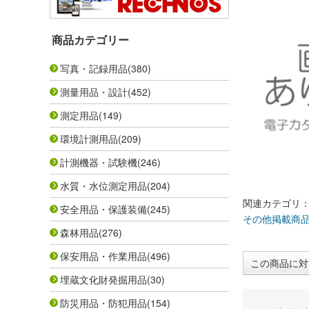
商品カテゴリー
写真・記録用品
(380)
測量用品・設計
(452)
測定用品
(149)
環境計測用品
(209)
計測機器・試験機
(246)
水質・水位測定用品
(204)
関連カテゴリ
安全用品・保護装備
(245)
その他掲載商
森林用品
(276)
保安用品・作業用品
(496)
この商品に対
埋蔵文化財発掘用品
(30)
防災用品・防犯用品
(154)