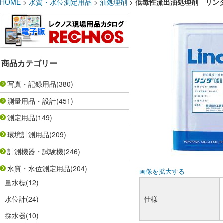
HOME
>
水質・水位測定用品
>
油処理剤
>
低毒性流出油処理剤 リンダOD
商品カテゴリー
写真・記録用品
(380)
測量用品・設計
(451)
測定用品
(149)
環境計測用品
(209)
計測機器・試験機
(246)
水質・水位測定用品
(204)
画像を拡大する
量水標
(12)
水位計
(24)
仕様
採水器
(10)