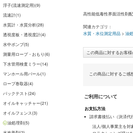
浮子(流速測定用)
(9)
高性能低毒性界面活性剤配
流速計
(1)
水質計・水質分析
(28)
関連カテゴリ：
水質・水位測定用品
>
油
透視度板・透視度計
(4)
水中ポンプ
(5)
この商品に対するお客様
測量用ロープ・おもり
(6)
下水管用検査ミラー
(14)
マンホール用バール
(1)
この商品に対するご感
ロープ巻取器
(4)
パックテスト
(24)
ご利用について
オイルキャッチャー
(21)
お支払方法
オイルフェンス
(3)
請求書後払い（決済代
油処理剤
(5)
法人/個人事業主を
水改善剤
(2)