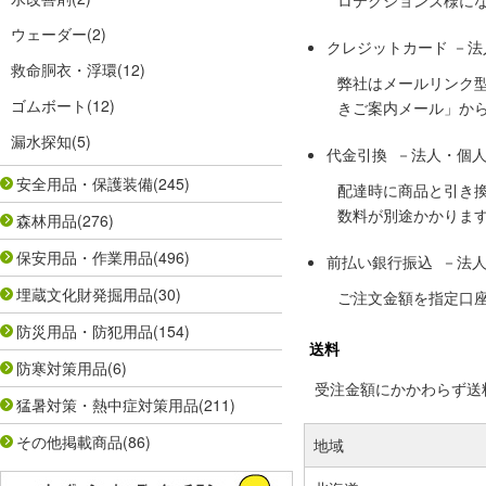
ロテクションズ様に
ウェーダー
(2)
クレジットカード －
救命胴衣・浮環
(12)
弊社はメールリンク
ゴムボート
(12)
きご案内メール」か
漏水探知
(5)
代金引換 －法人・個
安全用品・保護装備
(245)
配達時に商品と引き
数料が別途かかりま
森林用品
(276)
保安用品・作業用品
(496)
前払い銀行振込 －法
埋蔵文化財発掘用品
(30)
ご注文金額を指定口
防災用品・防犯用品
(154)
送料
防寒対策用品
(6)
受注金額にかかわらず送料の
猛暑対策・熱中症対策用品
(211)
その他掲載商品
(86)
地域