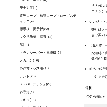
法人/個
安全対策
(1)
ロテクシ
蓄光ロープ・標識ロープ・ロープステ
ィック
(4)
クレジット
標示板・掲示板
(23)
弊社はメ
きご案内
安全掲示板・標識
(13)
旗
(11)
代金引換 
トランシーバー・無線機
(74)
配達時に
数料が別
メガホン
(16)
軽作業・草刈用品
(7)
前払い銀行
テント
(26)
ご注文金
BOSCH(ボッシュ)
(5)
送料
誘導灯
(5)
受注金額にかか
マキタ
(13)