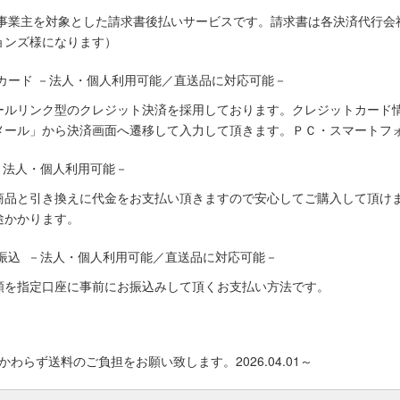
人事業主を対象とした請求書後払いサービスです。請求書は各決済代行会
ョンズ様になります）
カード －法人・個人利用可能／直送品に対応可能－
ールリンク型のクレジット決済を採用しております。クレジットカード
メール」から決済画面へ遷移して入力して頂きます。ＰＣ・スマートフ
－法人・個人利用可能－
商品と引き換えに代金をお支払い頂きますので安心してご購入して頂けま
途かかります。
振込 －法人・個人利用可能／直送品に対応可能－
額を指定口座に事前にお振込みして頂くお支払い方法です。
わらず送料のご負担をお願い致します。2026.04.01～