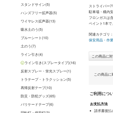
スタンドサイン
(5)
ストライパー7
駐車場・構内
ハンズフリー拡声器
(5)
フロンガスは
ワイヤレス拡声器
(13)
ペイント1本で
吸水土のう
(5)
関連カテゴリ
ブルーシート
(10)
保安用品・作
土のう
(7)
ライン引き
(4)
この商品に対
ライン引き(スプレータイプ)
(16)
反射スプレー・蛍光スプレー
(1)
この商品に
トラテープ・トラクッション
(5)
再帰反射テープ
(10)
ご利用につ
防災・防犯グッズ
(65)
お支払方法
バリケードテープ
(6)
請求書後払
回転灯・保安灯
(3)