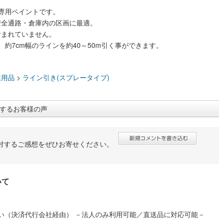
専用ペイントです。
安全通路・倉庫内の区画に最適。
含まれていません。
、約7cm幅のラインを約40～50m引く事ができます。
：
業用品
>
ライン引き(スプレータイプ)
するお客様の声
対するご感想をぜひお寄せください。
いて
い（決済代行会社経由） －法人のみ利用可能／直送品に対応可能－