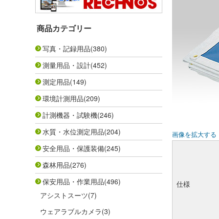
商品カテゴリー
写真・記録用品
(380)
測量用品・設計
(452)
測定用品
(149)
環境計測用品
(209)
計測機器・試験機
(246)
水質・水位測定用品
(204)
画像を拡大する
安全用品・保護装備
(245)
森林用品
(276)
保安用品・作業用品
(496)
仕様
アシストスーツ
(7)
ウェアラブルカメラ
(3)