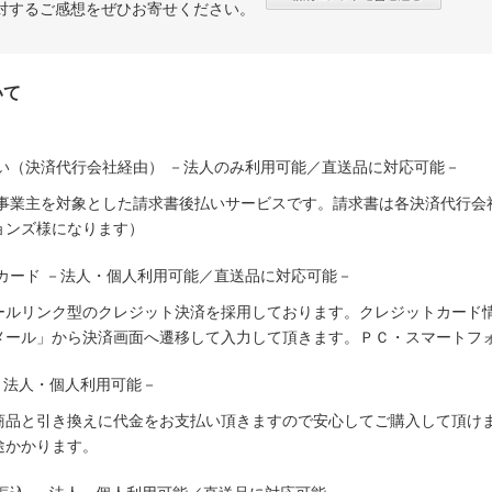
対するご感想をぜひお寄せください。
いて
い（決済代行会社経由） －法人のみ利用可能／直送品に対応可能－
人事業主を対象とした請求書後払いサービスです。請求書は各決済代行会
ョンズ様になります）
カード －法人・個人利用可能／直送品に対応可能－
ールリンク型のクレジット決済を採用しております。クレジットカード
メール」から決済画面へ遷移して入力して頂きます。ＰＣ・スマートフ
－法人・個人利用可能－
商品と引き換えに代金をお支払い頂きますので安心してご購入して頂けま
途かかります。