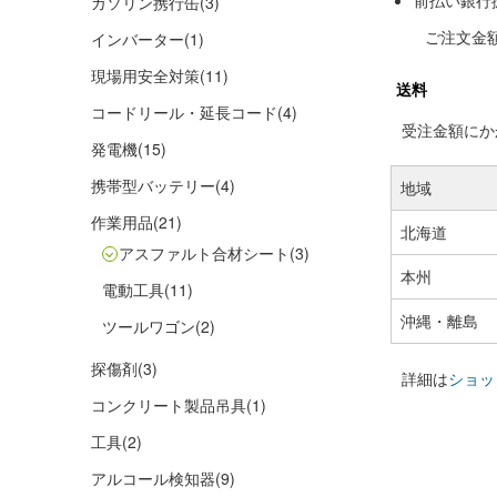
前払い銀行
ガソリン携行缶
(3)
ご注文金
インバーター
(1)
現場用安全対策
(11)
送料
コードリール・延長コード
(4)
受注金額にかか
発電機
(15)
携帯型バッテリー
(4)
地域
作業用品
(21)
北海道
アスファルト合材シート
(3)
本州
電動工具
(11)
沖縄・離島
ツールワゴン
(2)
探傷剤
(3)
詳細は
ショッ
コンクリート製品吊具
(1)
工具
(2)
アルコール検知器
(9)