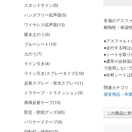
スタンドサイン
(5)
ハンズフリー拡声器
(5)
冬場のアスフ
ワイヤレス拡声器
(13)
耐熱性・保温
吸水土のう
(5)
●アスファル
ブルーシート
(10)
●走行する時
土のう
(7)
●シートを取
●通常の合材温
ライン引き
(4)
で使用しない
ライン引き(スプレータイプ)
(16)
●合材シート
反射スプレー・蛍光スプレー
(1)
関連カテゴリ
トラテープ・トラクッション
(5)
保安用品・作
再帰反射テープ
(10)
防災・防犯グッズ
(65)
この商品に対
バリケードテープ
(6)
回転灯・保安灯
(3)