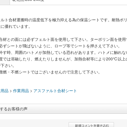
ァルト合材運搬時の温度低下を極力抑える為の保温シートです。耐熱ポ
性に優れています。
ト合材との面には必ずフェルト面を使用して下さい。ターポリン面を使用
は必ずシートが飛ばないように、ロープ等でシートを押さえて下さい。
り外す時、周囲のハトメが加熱している恐れがあります。ハトメに触れな
度では溶融したり、燃えたりしませんが、加熱合材等により200℃以
で下さい。
は難燃・不燃シートではございませんので注意して下さい。
：
業用品
>
作業用品
>
アスファルト合材シート
するお客様の声