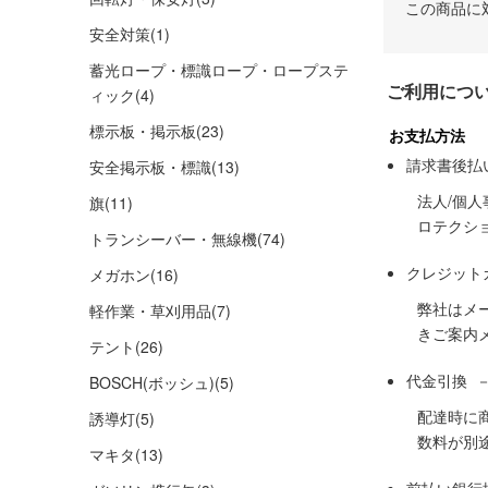
この商品に
安全対策
(1)
蓄光ロープ・標識ロープ・ロープステ
ご利用につ
ィック
(4)
標示板・掲示板
(23)
お支払方法
請求書後払
安全掲示板・標識
(13)
法人/個
旗
(11)
ロテクシ
トランシーバー・無線機
(74)
クレジット
メガホン
(16)
弊社はメ
軽作業・草刈用品
(7)
きご案内
テント
(26)
代金引換 
BOSCH(ボッシュ)
(5)
配達時に
誘導灯
(5)
数料が別
マキタ
(13)