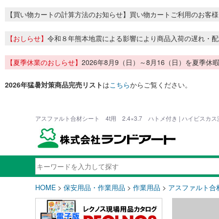
【買い物カートの計算方法のお知らせ】買い物カートご利用のお客様
【おしらせ】
令和８年熊本地震による影響により商品入荷の遅れ・配
【夏季休業のおしらせ】
2026年8月9（日）～8月16（日）を夏
2026年猛暑対策商品完売リスト
は
こちら
からご覧ください。
アスファルト合材シート 4t用 2.4×3.7 ハトメ付き | ハイビス
HOME
>
保安用品・作業用品
>
作業用品
>
アスファルト合