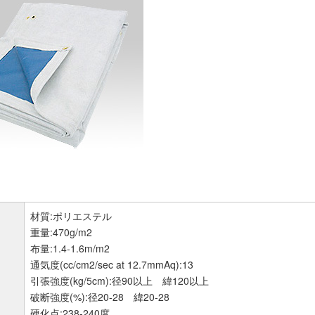
材質:ポリエステル
重量:470g/m2
布量:1.4-1.6m/m2
通気度(cc/cm2/sec at 12.7mmAq):13
引張強度(kg/5cm):径90以上 緯120以上
破断強度(%):径20-28 緯20-28
硬化点:238-240度