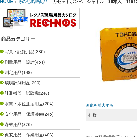
HOME
>
その他掲載商品
>
カセットボンベ シャトル 36本入 1151
商品カテゴリー
写真・記録用品
(380)
測量用品・設計
(451)
測定用品
(149)
環境計測用品
(209)
計測機器・試験機
(246)
水質・水位測定用品
(204)
画像を拡大する
安全用品・保護装備
(245)
仕様
森林用品
(276)
保安用品・作業用品
(496)