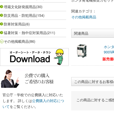
ホンダ発電機推奨カセット
埋蔵文化財発掘用品
(30)
関連カテゴリ：
防災用品・防犯用品
(154)
その他掲載商品
防寒対策用品
(6)
猛暑対策・熱中症対策用品
(211)
関連商品
その他掲載商品
(86)
ホンダ
900V
販売価
この商品に対するお客様
官公庁・学校での公費購入に対応いた
この商品に対するご感
します。 詳しくは
公費購入の対応につ
いて
をご覧ください。