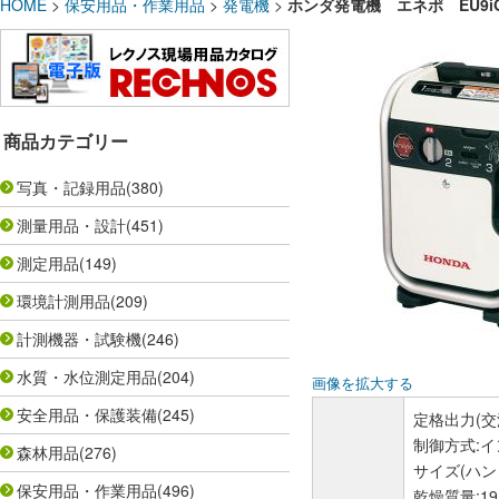
HOME
>
保安用品・作業用品
>
発電機
>
ホンダ発電機 エネポ EU9iGB 
商品カテゴリー
写真・記録用品
(380)
測量用品・設計
(451)
測定用品
(149)
環境計測用品
(209)
計測機器・試験機
(246)
水質・水位測定用品
(204)
画像を拡大する
安全用品・保護装備
(245)
定格出力(交流
制御方式:
森林用品
(276)
サイズ(ハン
保安用品・作業用品
(496)
乾燥質量:19.