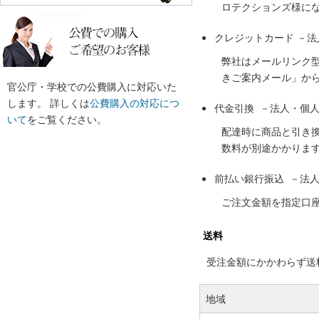
ロテクションズ様に
クレジットカード －
弊社はメールリンク
きご案内メール」か
官公庁・学校での公費購入に対応いた
します。 詳しくは
公費購入の対応につ
代金引換 －法人・個
いて
をご覧ください。
配達時に商品と引き
数料が別途かかりま
前払い銀行振込 －法
ご注文金額を指定口
送料
受注金額にかかわらず送料の
地域