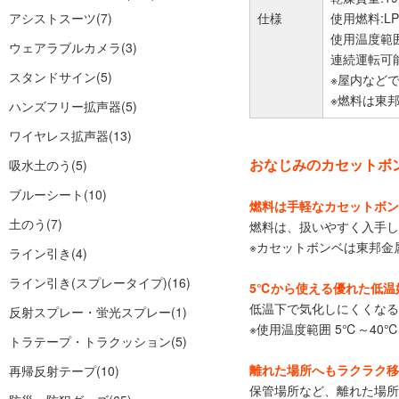
アシストスーツ
(7)
仕様
使用燃料:L
使用温度範囲
ウェアラブルカメラ
(3)
連続運転可能時
スタンドサイン
(5)
※屋内など
※燃料は東
ハンズフリー拡声器
(5)
ワイヤレス拡声器
(13)
おなじみのカセットボ
吸水土のう
(5)
ブルーシート
(10)
燃料は手軽なカセットボン
土のう
(7)
燃料は、扱いやすく入手し
※カセットボンベは東邦金
ライン引き
(4)
ライン引き(スプレータイプ)
(16)
5℃から使える優れた低温
低温下で気化しにくくなる
反射スプレー・蛍光スプレー
(1)
※使用温度範囲 5℃～40℃
トラテープ・トラクッション
(5)
離れた場所へもラクラク移
再帰反射テープ
(10)
保管場所など、離れた場所