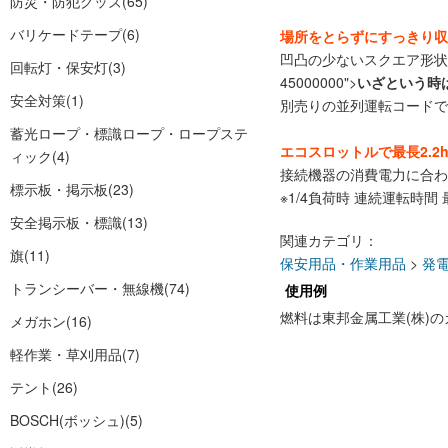
防災・防犯グッズ
(65)
バリケードテープ
(6)
場所をとらずにすっきり収
凹凸の少ないスクエア形状
回転灯・保安灯
(3)
45000000">
いざという時
安全対策
(1)
別売りの並列運転コードで
蓄光ロープ・標識ロープ・ロープステ
エコスロットルで最長2.2
ィック
(4)
接続機器の消費電力に合わ
標示板・掲示板
(23)
※1/4負荷時 連続運転時間 最
安全掲示板・標識
(13)
関連カテゴリ：
旗
(11)
保安用品・作業用品
>
発
トランシーバー・無線機
(74)
使用例
燃料は東邦金属工業(株)
メガホン
(16)
軽作業・草刈用品
(7)
テント
(26)
BOSCH(ボッシュ)
(5)