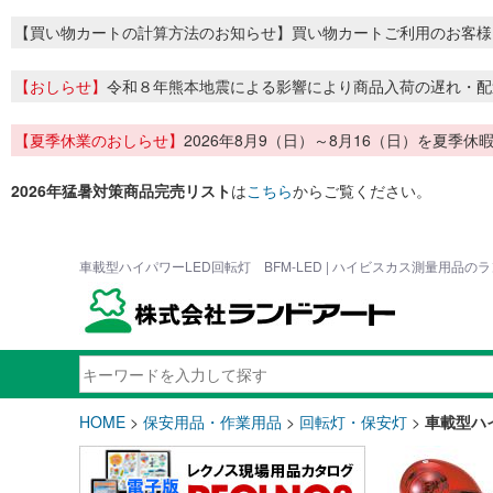
【買い物カートの計算方法のお知らせ】買い物カートご利用のお客様
【おしらせ】
令和８年熊本地震による影響により商品入荷の遅れ・配
【夏季休業のおしらせ】
2026年8月9（日）～8月16（日）を夏
2026年猛暑対策商品完売リスト
は
こちら
からご覧ください。
車載型ハイパワーLED回転灯 BFM-LED | ハイビスカス測量用品の
HOME
>
保安用品・作業用品
>
回転灯・保安灯
>
車載型ハイ