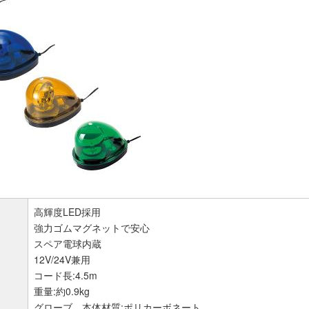
高輝度LED採用
強力ゴムマグネットで安心
スペア電球内蔵
12V/24V兼用
コード長:4.5m
重量:約0.9kg
グローブ、本体材質:ポリカーボネート