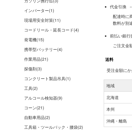
ガソリン携行缶
(3)
代金引換 
インバーター
(1)
配達時に
現場用安全対策
(11)
数料が別
コードリール・延長コード
(4)
前払い銀行
発電機
(15)
ご注文金
携帯型バッテリー
(4)
作業用品
(21)
送料
探傷剤
(3)
受注金額にかか
コンクリート製品吊具
(1)
地域
工具
(2)
北海道
アルコール検知器
(9)
コーン
(21)
本州
自動車用品
(2)
沖縄・離島
工具箱・ツールバック・腰袋
(2)