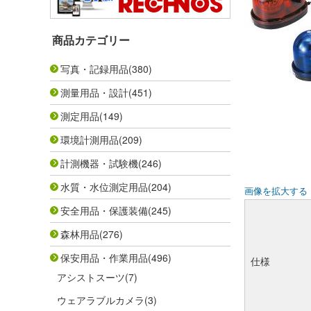
商品カテゴリー
写真・記録用品
(380)
測量用品・設計
(451)
測定用品
(149)
環境計測用品
(209)
計測機器・試験機
(246)
水質・水位測定用品
(204)
画像を拡大する
安全用品・保護装備
(245)
森林用品
(276)
保安用品・作業用品
(496)
仕様
アシストスーツ
(7)
ウェアラブルカメラ
(3)