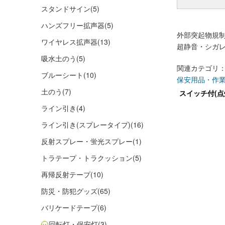
スタンドサイン
(5)
ハンズフリー拡声器
(5)
外部突起物規
ワイヤレス拡声器
(13)
超静音・シガレ
吸水土のう
(5)
関連カテゴリ
ブルーシート
(10)
保安用品・作
土のう
(7)
スイッチ付(点
ライン引き
(4)
ライン引き(スプレータイプ)
(16)
反射スプレー・蛍光スプレー
(1)
トラテープ・トラクッション
(5)
再帰反射テープ
(10)
防災・防犯グッズ
(65)
バリケードテープ
(6)
回転灯・保安灯
(3)