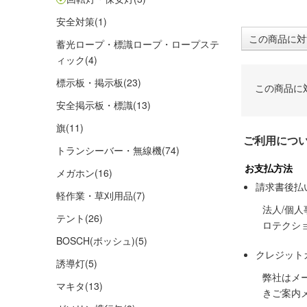
安全対策
(1)
この商品に対
蓄光ロープ・標識ロープ・ロープステ
ィック
(4)
標示板・掲示板
(23)
この商品に
安全掲示板・標識
(13)
旗
(11)
ご利用につ
トランシーバー・無線機
(74)
お支払方法
メガホン
(16)
請求書後払
軽作業・草刈用品
(7)
法人/個
テント
(26)
ロテクシ
BOSCH(ボッシュ)
(5)
クレジット
誘導灯
(5)
弊社はメ
マキタ
(13)
きご案内