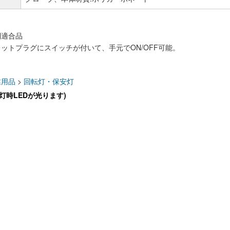
制適合品
ットプラグにスイッチが付いて、手元でON/OFF可能。
：
業用品
>
回転灯・保安灯
灯時LEDが光ります)