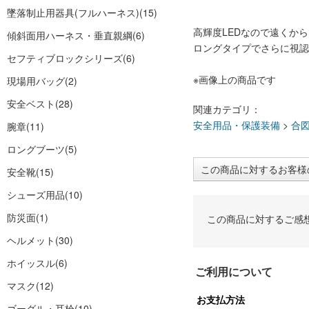
墜落制止用器具(フルハーネス)
(15)
高輝度LEDなので遠くか
傾斜面用ハーネス・垂直親綱
(6)
ロングタイプでさらに視認
セフティブロックシリーズ
(6)
※画像上の商品です
現場用バッグ
(2)
安全ベスト
(28)
関連カテゴリ：
安全用品・保護装備
>
合
腕章
(11)
ロングブーツ
(5)
この商品に対するお客様
安全靴
(15)
シューズ用品
(10)
防災面
(1)
この商品に対するご感
ヘルメット
(30)
ホイッスル
(6)
ご利用について
マスク
(12)
お支払方法
ゴーグル・耳栓
(10)