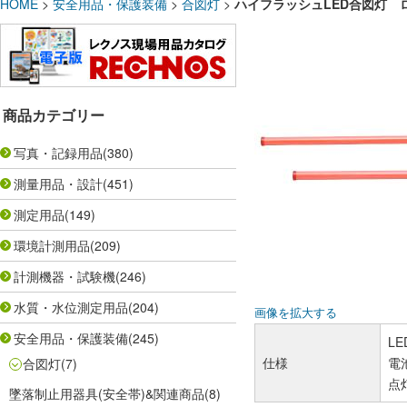
HOME
>
安全用品・保護装備
>
合図灯
>
ハイフラッシュLED合図灯 ロ
商品カテゴリー
写真・記録用品
(380)
測量用品・設計
(451)
測定用品
(149)
環境計測用品
(209)
計測機器・試験機
(246)
水質・水位測定用品
(204)
画像を拡大する
安全用品・保護装備
(245)
LE
仕様
電
合図灯
(7)
点灯
墜落制止用器具(安全帯)&関連商品
(8)