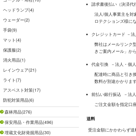
請求書後払い（決済代
ヘッドランプ
(4)
法人/個人事業主を
ウェーダー
(2)
ロテクションズ様に
手袋
(9)
クレジットカード －
マット
(4)
弊社はメールリンク
保護服
(2)
きご案内メール」か
消火用品
(1)
代金引換 －法人・個
レインウェア
(21)
配達時に商品と引き
ライト
(7)
数料が別途かかりま
アスベスト対策
(17)
前払い銀行振込 －法
防犯対策用品
(6)
ご注文金額を指定口
森林用品
(276)
送料
保安用品・作業用品
(496)
受注金額にかかわらず送料の
埋蔵文化財発掘用品
(30)