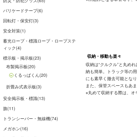
防災・防犯グッズ
(65)
バリケードテープ
(6)
回転灯・保安灯
(3)
安全対策
(1)
蓄光ロープ・標識ロープ・ロープステ
ィック
(4)
収納・移動も楽々
標示板・掲示板
(23)
収納は“クルクル”と丸め
布製掲示板
(20)
納も簡単。トラック等の
くるっぱくん
(20)
にも素早く撤去可能となり
また、保管スペースもあま
折畳み式表示板
(3)
※丸めて収納する際は、オ
安全掲示板・標識
(13)
旗
(11)
トランシーバー・無線機
(74)
メガホン
(16)