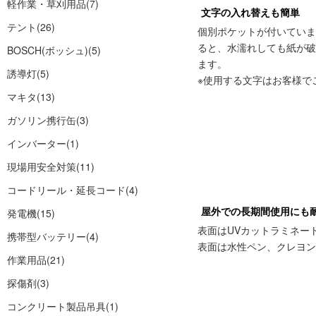
軽作業・草刈用品
(7)
文字の入れ替えも簡単
テント
(26)
個別ポケットが付いてい
ると、水濡れしても紙が
BOSCH(ボッシュ)
(5)
ます。
誘導灯
(5)
※使用する文字はお客様で
マキタ
(13)
ガソリン携行缶
(3)
インバーター
(1)
現場用安全対策
(11)
コードリール・延長コード
(4)
屋外での長期間使用にも
発電機
(15)
表面はUVカットラミネー
携帯型バッテリー
(4)
表面は水性ペン、クレヨン
作業用品
(21)
探傷剤
(3)
コンクリート製品吊具
(1)