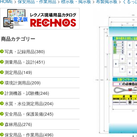
HOME
>
保安用品・作業用品
>
標示板・掲示板
>
布製掲示板
>
くるっ
商品カテゴリー
写真・記録用品
(380)
測量用品・設計
(451)
測定用品
(149)
環境計測用品
(209)
計測機器・試験機
(246)
水質・水位測定用品
(204)
安全用品・保護装備
(245)
森林用品
(276)
保安用品・作業用品
(496)