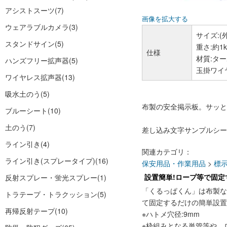
アシストスーツ
(7)
画像を拡大する
ウェアラブルカメラ
(3)
サイズ:(外
スタンドサイン
(5)
重さ:約1k
仕様
材質:タ
ハンズフリー拡声器
(5)
玉掛ワイヤ
ワイヤレス拡声器
(13)
吸水土のう
(5)
布製の安全掲示板。サッと
ブルーシート
(10)
土のう
(7)
差し込み文字サンプルシー
ライン引き
(4)
関連カテゴリ：
ライン引き(スプレータイプ)
(16)
保安用品・作業用品
>
標
設置簡単!ロープ等で固定
反射スプレー・蛍光スプレー
(1)
「くるっぱくん」は布製
トラテープ・トラクッション
(5)
て固定するだけの簡単設置
再帰反射テープ
(10)
※ハトメ穴径:9mm
※枠組みとなる単管等や、