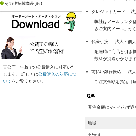
その他掲載商品
(86)
クレジットカード －
弊社はメールリンク
きご案内メール」か
代金引換 －法人・個
配達時に商品と引き
数料が別途かかりま
官公庁・学校での公費購入に対応いた
前払い銀行振込 －法
します。 詳しくは
公費購入の対応につ
いて
をご覧ください。
ご注文金額を指定口
送料
受注金額にかかわらず送料の
地域
北海道