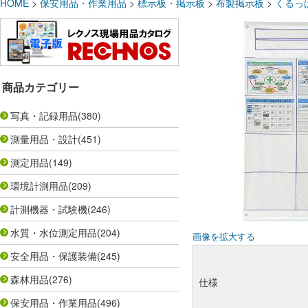
HOME
>
保安用品・作業用品
>
標示板・掲示板
>
布製掲示板
>
くるっ
商品カテゴリー
写真・記録用品
(380)
測量用品・設計
(451)
測定用品
(149)
環境計測用品
(209)
計測機器・試験機
(246)
水質・水位測定用品
(204)
画像を拡大する
安全用品・保護装備
(245)
森林用品
(276)
仕様
保安用品・作業用品
(496)