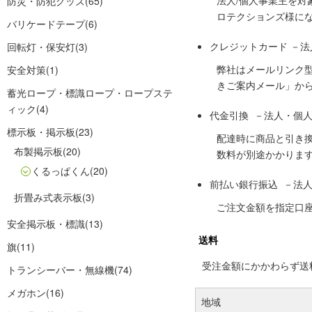
法人/個人事業主を
防災・防犯グッズ
(65)
ロテクションズ様に
バリケードテープ
(6)
クレジットカード －
回転灯・保安灯
(3)
弊社はメールリンク
安全対策
(1)
きご案内メール」か
蓄光ロープ・標識ロープ・ロープステ
ィック
(4)
代金引換 －法人・個
標示板・掲示板
(23)
配達時に商品と引き
布製掲示板
(20)
数料が別途かかりま
くるっぱくん
(20)
前払い銀行振込 －法
折畳み式表示板
(3)
ご注文金額を指定口
安全掲示板・標識
(13)
送料
旗
(11)
受注金額にかかわらず送料の
トランシーバー・無線機
(74)
メガホン
(16)
地域