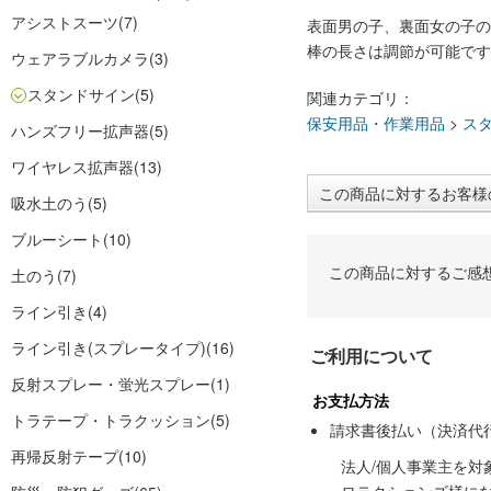
アシストスーツ
(7)
表面男の子、裏面女の子の
棒の長さは調節が可能です
ウェアラブルカメラ
(3)
スタンドサイン
(5)
関連カテゴリ：
保安用品・作業用品
>
ス
ハンズフリー拡声器
(5)
ワイヤレス拡声器
(13)
この商品に対するお客様
吸水土のう
(5)
ブルーシート
(10)
この商品に対するご感
土のう
(7)
ライン引き
(4)
ライン引き(スプレータイプ)
(16)
ご利用について
反射スプレー・蛍光スプレー
(1)
お支払方法
トラテープ・トラクッション
(5)
請求書後払い（決済代
再帰反射テープ
(10)
法人/個人事業主を