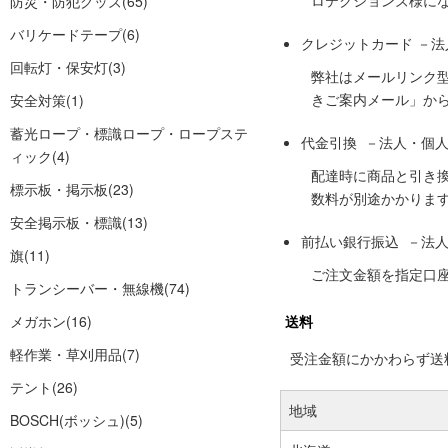
ロテクションズ様に
防災・防犯グッズ
(65)
バリケードテープ
(6)
クレジットカード －
回転灯・保安灯
(3)
弊社はメールリンク
きご案内メール」か
安全対策
(1)
蓄光ロープ・標識ロープ・ロープステ
代金引換 －法人・個
ィック
(4)
配達時に商品と引き
標示板・掲示板
(23)
数料が別途かかりま
安全掲示板・標識
(13)
前払い銀行振込 －法
旗
(11)
ご注文金額を指定口
トランシーバー・無線機
(74)
メガホン
(16)
送料
軽作業・草刈用品
(7)
受注金額にかかわらず送料の
テント
(26)
地域
BOSCH(ボッシュ)
(5)