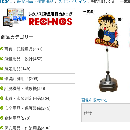
HOME
>
保安用品・作業用品
>
スタンドサイン
>
飛び出しくん 一体型
商品カテゴリー
写真・記録用品
(380)
測量用品・設計
(452)
測定用品
(149)
環境計測用品
(209)
計測機器・試験機
(246)
水質・水位測定用品
(204)
画像を拡大する
安全用品・保護装備
(245)
仕様
森林用品
(276)
保安用品・作業用品
(496)