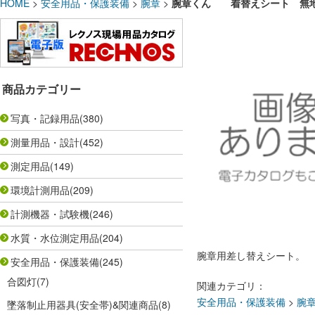
HOME
>
安全用品・保護装備
>
腕章
>
腕章くん 着替えシート 無地 
商品カテゴリー
写真・記録用品
(380)
測量用品・設計
(452)
測定用品
(149)
環境計測用品
(209)
計測機器・試験機
(246)
水質・水位測定用品
(204)
腕章用差し替えシート。
安全用品・保護装備
(245)
合図灯
(7)
関連カテゴリ：
安全用品・保護装備
>
腕
墜落制止用器具(安全帯)&関連商品
(8)