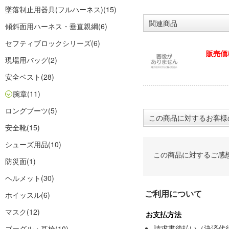
墜落制止用器具(フルハーネス)
(15)
関連商品
傾斜面用ハーネス・垂直親綱
(6)
セフティブロックシリーズ
(6)
販売価
現場用バッグ
(2)
安全ベスト
(28)
腕章
(11)
ロングブーツ
(5)
この商品に対するお客様
安全靴
(15)
シューズ用品
(10)
この商品に対するご感
防災面
(1)
ヘルメット
(30)
ご利用について
ホイッスル
(6)
マスク
(12)
お支払方法
請求書後払い（決済代
ゴーグル・耳栓
(10)