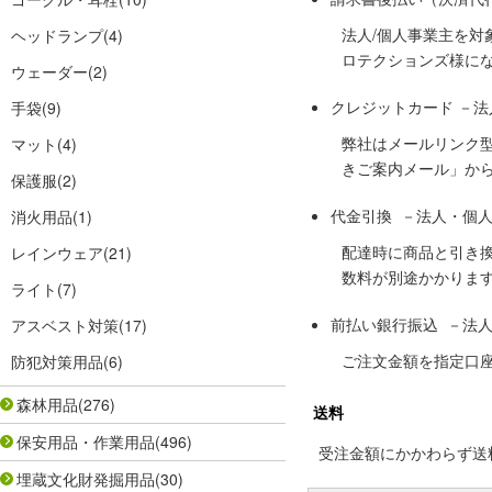
法人/個人事業主を
ヘッドランプ
(4)
ロテクションズ様に
ウェーダー
(2)
クレジットカード －
手袋
(9)
弊社はメールリンク
マット
(4)
きご案内メール」か
保護服
(2)
代金引換 －法人・個
消火用品
(1)
配達時に商品と引き
レインウェア
(21)
数料が別途かかりま
ライト
(7)
前払い銀行振込 －法
アスベスト対策
(17)
ご注文金額を指定口
防犯対策用品
(6)
森林用品
(276)
送料
保安用品・作業用品
(496)
受注金額にかかわらず送料の
埋蔵文化財発掘用品
(30)