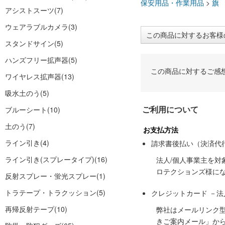
保安用品・作業用品
>
旗
アシストスーツ
(7)
ウェアラブルカメラ
(3)
この商品に対するお客様
スタンドサイン
(5)
ハンズフリー拡声器
(5)
この商品に対するご感
ワイヤレス拡声器
(13)
吸水土のう
(5)
ご利用について
ブルーシート
(10)
土のう
(7)
お支払方法
ライン引き
(4)
請求書後払い（決済代
ライン引き(スプレータイプ)
(16)
法人/個人事業主を
ロテクションズ様に
反射スプレー・蛍光スプレー
(1)
トラテープ・トラクッション
(5)
クレジットカード －
再帰反射テープ
(10)
弊社はメールリンク
きご案内メール」か