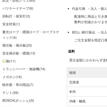
防災・防犯グッズ
(65)
バリケードテープ
(6)
代金引換 －法人・個
回転灯・保安灯
(3)
配達時に商品と引き
数料が別途かかりま
安全対策
(1)
蓄光ロープ・標識ロープ・ロープステ
前払い銀行振込 －法
ィック
(4)
ご注文金額を指定口
標示板・掲示板
(23)
送料
安全掲示板・標識
(13)
受注金額にかかわらず送料の
旗
(11)
トランシーバー・無線機
(74)
地域
メガホン
(16)
北海道
軽作業・草刈用品
(7)
本州
テント
(26)
BOSCH(ボッシュ)
(5)
沖縄・離島