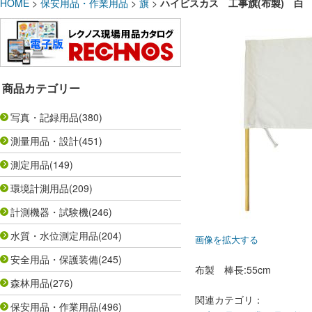
HOME
>
保安用品・作業用品
>
旗
>
ハイビスカス 工事旗(布製) 白 3
商品カテゴリー
写真・記録用品
(380)
測量用品・設計
(451)
測定用品
(149)
環境計測用品
(209)
計測機器・試験機
(246)
水質・水位測定用品
(204)
画像を拡大する
安全用品・保護装備
(245)
布製 棒長:55cm
森林用品
(276)
関連カテゴリ：
保安用品・作業用品
(496)