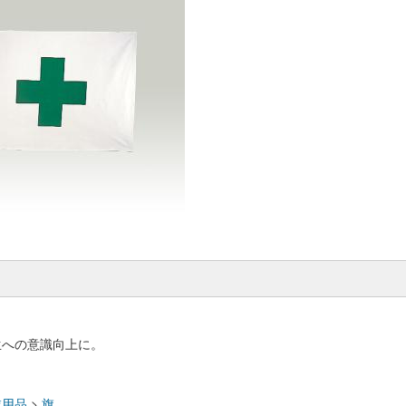
生への意識向上に。
：
業用品
>
旗