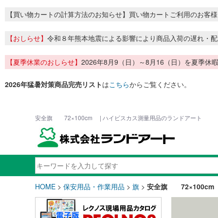
【買い物カートの計算方法のお知らせ】買い物カートご利用のお客様
【おしらせ】
令和８年熊本地震による影響により商品入荷の遅れ・配
【夏季休業のおしらせ】
2026年8月9（日）～8月16（日）を夏
2026年猛暑対策商品完売リスト
は
こちら
からご覧ください。
安全旗 72×100cm | ハイビスカス測量用品のランドアート
HOME
>
保安用品・作業用品
>
旗
>
安全旗 72×100c