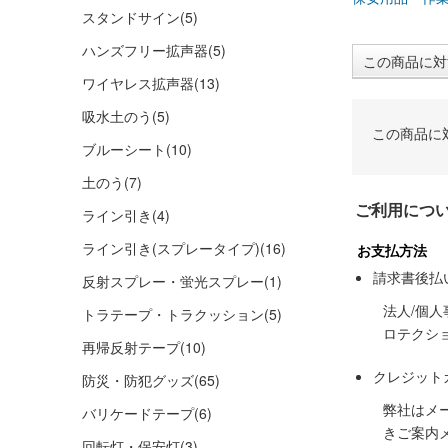
スタンドサイン
(5)
ハンズフリー拡声器
(5)
この商品に対
ワイヤレス拡声器
(13)
吸水土のう
(5)
この商品に
ブルーシート
(10)
土のう
(7)
ご利用につ
ライン引き
(4)
ライン引き(スプレータイプ)
(16)
お支払方法
請求書後払
反射スプレー・蛍光スプレー
(1)
法人/個
トラテープ・トラクッション
(5)
ロテクシ
再帰反射テープ
(10)
クレジット
防災・防犯グッズ
(65)
弊社はメ
バリケードテープ
(6)
きご案内
回転灯・保安灯
(3)