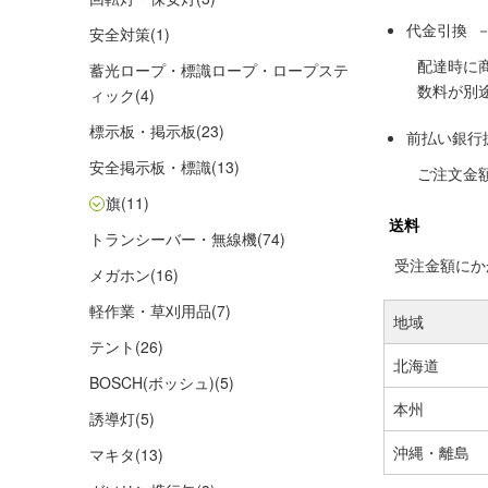
代金引換 
安全対策
(1)
配達時に
蓄光ロープ・標識ロープ・ロープステ
数料が別
ィック
(4)
標示板・掲示板
(23)
前払い銀行
安全掲示板・標識
(13)
ご注文金
旗
(11)
送料
トランシーバー・無線機
(74)
受注金額にかか
メガホン
(16)
軽作業・草刈用品
(7)
地域
テント
(26)
北海道
BOSCH(ボッシュ)
(5)
本州
誘導灯
(5)
沖縄・離島
マキタ
(13)