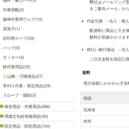
脚絆・腕カバー
(3)
弊社はメールリンク
きご案内メール」か
作業用靴
(2)
森林作業用ウェア
(10)
代金引換 －法人・個
背負子
(1)
配達時に商品と引き
数料が別途かかりま
目印用テープ
(33)
バッグ
(6)
前払い銀行振込 －法
タッカー
(4)
ご注文金額を指定口
軽作業用品
(23)
送料
山鍬・刃物用品
(27)
受注金額にかかわらず送料の
草刈り作業・剪定用品
(23)
スロープ・階段
(3)
地域
保安用品・作業用品
(496)
北海道
埋蔵文化財発掘用品
(30)
本州
防災用品・防犯用品
(154)