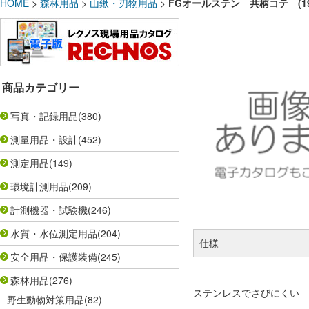
HOME
>
森林用品
>
山鍬・刃物用品
>
FGオールステン 共柄コテ (191
商品カテゴリー
写真・記録用品
(380)
測量用品・設計
(452)
測定用品
(149)
環境計測用品
(209)
計測機器・試験機
(246)
水質・水位測定用品
(204)
仕様
安全用品・保護装備
(245)
森林用品
(276)
ステンレスでさびにくい
野生動物対策用品
(82)