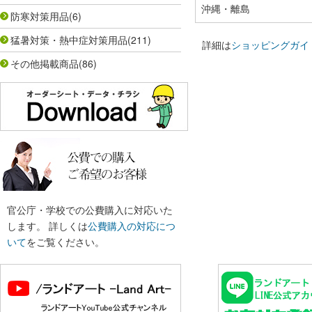
沖縄・離島
防寒対策用品
(6)
猛暑対策・熱中症対策用品
(211)
詳細は
ショッピングガイ
その他掲載商品
(86)
官公庁・学校での公費購入に対応いた
します。 詳しくは
公費購入の対応につ
いて
をご覧ください。