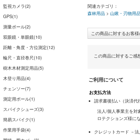
監視カメラ
(2)
関連カテゴリ：
森林用品
>
山鍬・刃物用
GPS
(1)
測量ポール
(2)
この商品に対するお客様
双眼鏡・単眼鏡
(10)
距離・角度・方位測定
(12)
この商品に対するご感
輪尺・直径巻尺
(10)
樹木木材測定用品
(5)
木登り用品
(4)
ご利用について
チェンソー
(7)
お支払方法
測定用ポール
(1)
請求書後払い（決済代
スパイクシューズ
(3)
法人/個人事業主を
ロテクションズ様に
簡易スパイク
(1)
作業用手袋
(4)
クレジットカード －