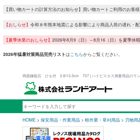
【買い物カートの計算方法のお知らせ】買い物カートご利用のお客様
【おしらせ】
令和８年熊本地震による影響により商品入荷の遅れ・配
【夏季休業のおしらせ】
2026年8月9（日）～8月16（日）を夏
2026年猛暑対策商品完売リスト
は
こちら
からご覧ください。
両面鎌砥石 ひも付 2.8/13.3cm 707 | ハイビスカス測量用品の
HOME
>
保安用品・作業用品
>
軽作業・草刈用品
>
刃物用