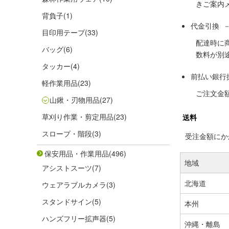
きご案内
背負子
(1)
代金引換 
目印用テープ
(33)
配達時に
バッグ
(6)
数料が別
タッカー
(4)
前払い銀行
軽作業用品
(23)
ご注文金
山鍬・刃物用品
(27)
草刈り作業・剪定用品
(23)
送料
スロープ・階段
(3)
受注金額にかか
保安用品・作業用品
(496)
地域
アシストスーツ
(7)
北海道
ウェアラブルカメラ
(3)
スタンドサイン
(5)
本州
ハンズフリー拡声器
(5)
沖縄・離島