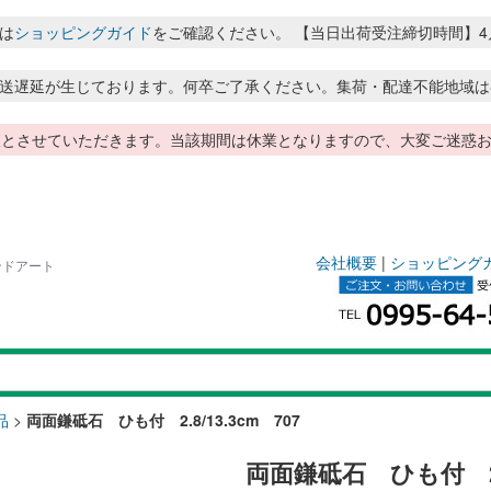
は
ショッピングガイド
をご確認ください。 【当日出荷受注締切時間】4月～8月
送遅延が生じております。何卒ご了承ください。集荷・配達不能地域は
季休暇とさせていただきます。当該期間は休業となりますので、大変ご迷
会社概要
|
ショッピング
ランドアート
品
>
両面鎌砥石 ひも付 2.8/13.3cm 707
両面鎌砥石 ひも付 2.8