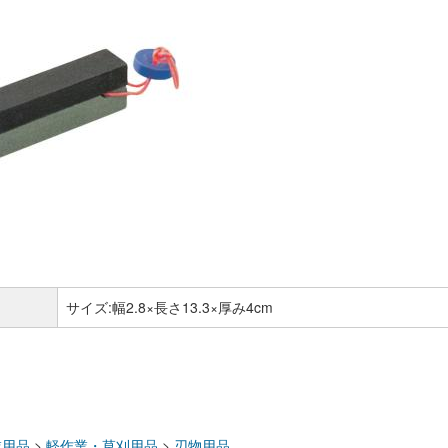
サイズ:幅2.8×長さ13.3×厚み4cm
：
業用品
>
軽作業・草刈用品
>
刃物用品