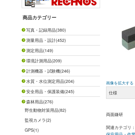
商品カテゴリー
写真・記録用品
(380)
測量用品・設計
(452)
測定用品
(149)
環境計測用品
(209)
計測機器・試験機
(246)
水質・水位測定用品
(204)
画像を拡大する
安全用品・保護装備
(245)
仕様
森林用品
(276)
野生動物対策用品
(82)
両面鎌研
監視カメラ
(2)
関連カテゴリ
GPS
(1)
保安用品・作