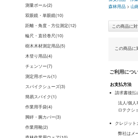
測量ポール
(2)
森林用品
>
山
双眼鏡・単眼鏡
(10)
距離・角度・方位測定
(12)
この商品に対
輪尺・直径巻尺
(10)
樹木木材測定用品
(5)
この商品に
木登り用品
(4)
チェンソー
(7)
ご利用につ
測定用ポール
(1)
お支払方法
スパイクシューズ
(3)
請求書後払
簡易スパイク
(1)
法人/個
作業用手袋
(4)
ロテクシ
脚絆・腕カバー
(3)
クレジット
作業用靴
(2)
弊社はメ
森林作業用ウェア
(10)