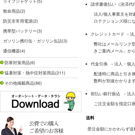
ライフジャケット
(5)
請求書後払い（決済代
救命用品
(2)
法人/個人事業主を
防災非常用電源
(2)
ロテクションズ様に
携帯型バッテリー
(3)
クレジットカード －
ガソリン携行缶・ガソリン缶詰
(3)
弊社はメールリンク
通信機器
(4)
きご案内メール」か
防寒対策用品
(6)
代金引換 －法人・個
猛暑対策・熱中症対策用品
(211)
配達時に商品と引き
数料が別途かかりま
その他掲載商品
(86)
前払い銀行振込 －法
ご注文金額を指定口
送料
受注金額にかかわらず送料の