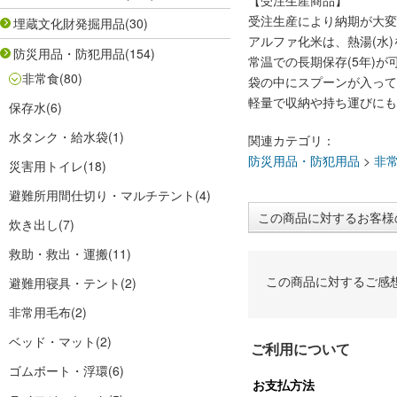
【受注生産商品】
受注生産により納期が大変
埋蔵文化財発掘用品
(30)
アルファ化米は、熱湯(水)
防災用品・防犯用品
(154)
常温での長期保存(5年)が
非常食
(80)
袋の中にスプーンが入って
軽量で収納や持ち運びにも
保存水
(6)
水タンク・給水袋
(1)
関連カテゴリ：
防災用品・防犯用品
>
非
災害用トイレ
(18)
避難所用間仕切り・マルチテント
(4)
この商品に対するお客様
炊き出し
(7)
救助・救出・運搬
(11)
この商品に対するご感
避難用寝具・テント
(2)
非常用毛布
(2)
ベッド・マット
(2)
ご利用について
ゴムボート・浮環
(6)
お支払方法