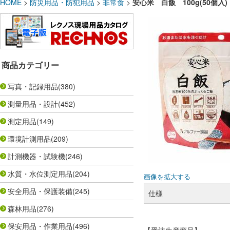
HOME
>
防災用品・防犯用品
>
非常食
>
安心米 白飯 100g(50個入)
商品カテゴリー
写真・記録用品
(380)
測量用品・設計
(452)
測定用品
(149)
環境計測用品
(209)
計測機器・試験機
(246)
水質・水位測定用品
(204)
画像を拡大する
安全用品・保護装備
(245)
仕様
森林用品
(276)
保安用品・作業用品
(496)