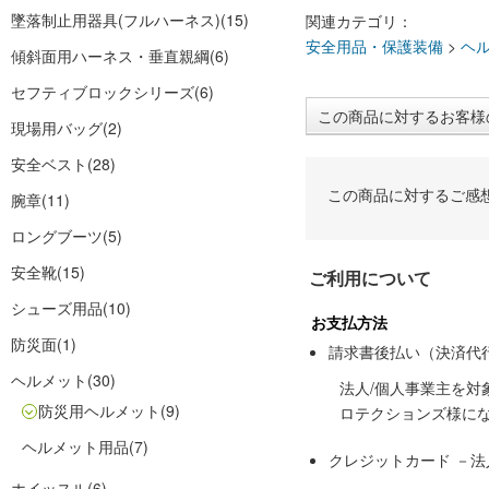
墜落制止用器具(フルハーネス)
(15)
関連カテゴリ：
安全用品・保護装備
>
ヘ
傾斜面用ハーネス・垂直親綱
(6)
セフティブロックシリーズ
(6)
この商品に対するお客様
現場用バッグ
(2)
安全ベスト
(28)
この商品に対するご感
腕章
(11)
ロングブーツ
(5)
安全靴
(15)
ご利用について
シューズ用品
(10)
お支払方法
防災面
(1)
請求書後払い（決済代
ヘルメット
(30)
法人/個人事業主を
防災用ヘルメット
(9)
ロテクションズ様に
ヘルメット用品
(7)
クレジットカード －
ホイッスル
(6)