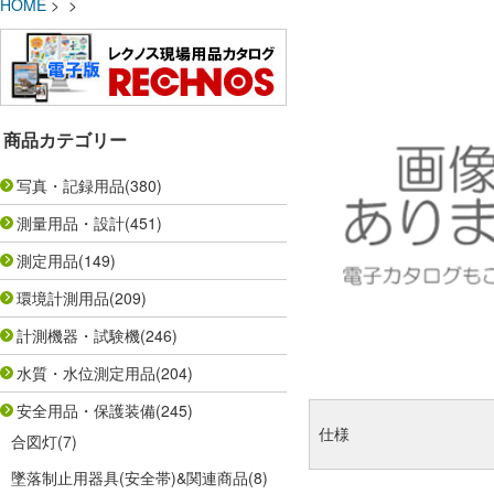
HOME
> >
商品カテゴリー
写真・記録用品
(380)
測量用品・設計
(451)
測定用品
(149)
環境計測用品
(209)
計測機器・試験機
(246)
水質・水位測定用品
(204)
安全用品・保護装備
(245)
仕様
合図灯
(7)
墜落制止用器具(安全帯)&関連商品
(8)