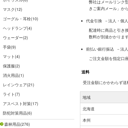
弊社はメールリンク
きご案内メール」か
マスク
(12)
ゴーグル・耳栓
(10)
代金引換 －法人・個
ヘッドランプ
(4)
配達時に商品と引き
数料が別途かかりま
ウェーダー
(2)
手袋
(9)
前払い銀行振込 －法
マット
(4)
ご注文金額を指定口
保護服
(2)
送料
消火用品
(1)
受注金額にかかわらず送料の
レインウェア
(21)
ライト
(7)
地域
アスベスト対策
(17)
北海道
防犯対策用品
(6)
本州
森林用品
(276)