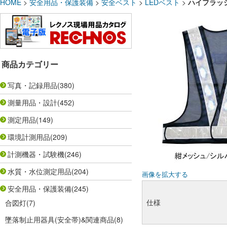
HOME
>
安全用品・保護装備
>
安全ベスト
>
LEDベスト
>
ハイフラッ
商品カテゴリー
写真・記録用品
(380)
測量用品・設計
(452)
測定用品
(149)
環境計測用品
(209)
計測機器・試験機
(246)
水質・水位測定用品
(204)
画像を拡大する
安全用品・保護装備
(245)
仕様
合図灯
(7)
墜落制止用器具(安全帯)&関連商品
(8)