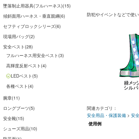
墜落制止用器具(フルハーネス)
(15)
防犯やイベントなどで使い
傾斜面用ハーネス・垂直親綱
(6)
セフティブロックシリーズ
(6)
現場用バッグ
(2)
安全ベスト
(28)
フルハーネス用安全ベスト
(3)
高輝度反射ベスト
(4)
LEDベスト
(5)
各種ベスト
(4)
腕章
(11)
ロングブーツ
(5)
関連カテゴリ：
安全用品・保護装備
>
安
安全靴
(15)
使用例
シューズ用品
(10)
防災面
(1)