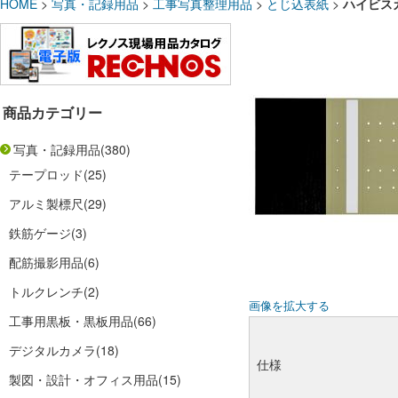
HOME
>
写真・記録用品
>
工事写真整理用品
>
とじ込表紙
>
ハイビス
商品カテゴリー
写真・記録用品
(380)
テープロッド
(25)
アルミ製標尺
(29)
鉄筋ゲージ
(3)
配筋撮影用品
(6)
トルクレンチ
(2)
画像を拡大する
工事用黒板・黒板用品
(66)
デジタルカメラ
(18)
仕様
製図・設計・オフィス用品
(15)