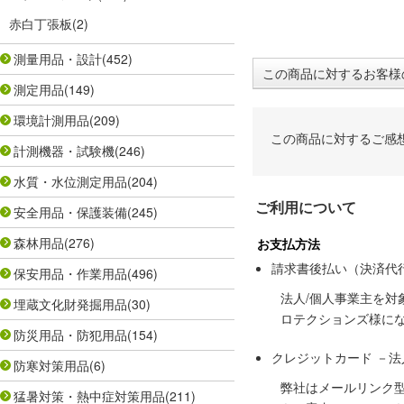
赤白丁張板
(2)
測量用品・設計
(452)
この商品に対するお客様
測定用品
(149)
環境計測用品
(209)
この商品に対するご感
計測機器・試験機
(246)
水質・水位測定用品
(204)
ご利用について
安全用品・保護装備
(245)
森林用品
(276)
お支払方法
請求書後払い（決済代
保安用品・作業用品
(496)
法人/個人事業主を
埋蔵文化財発掘用品
(30)
ロテクションズ様に
防災用品・防犯用品
(154)
クレジットカード －
防寒対策用品
(6)
弊社はメールリンク
猛暑対策・熱中症対策用品
(211)