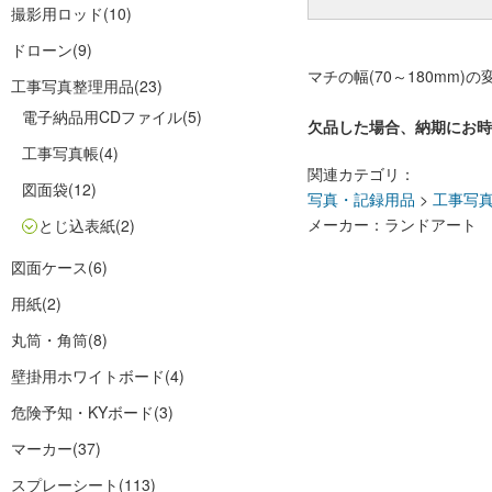
撮影用ロッド
(10)
ドローン
(9)
マチの幅(70～180mm)
工事写真整理用品
(23)
電子納品用CDファイル
(5)
欠品した場合、納期にお時
工事写真帳
(4)
関連カテゴリ：
図面袋
(12)
写真・記録用品
>
工事写
メーカー：ランドアート
とじ込表紙
(2)
図面ケース
(6)
用紙
(2)
丸筒・角筒
(8)
壁掛用ホワイトボード
(4)
危険予知・KYボード
(3)
マーカー
(37)
スプレーシート
(113)