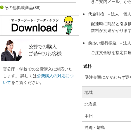
きご案内メール」か
その他掲載商品
(86)
代金引換 －法人・個
配達時に商品と引き
数料が別途かかりま
前払い銀行振込 －法
ご注文金額を指定口
送料
官公庁・学校での公費購入に対応いた
します。 詳しくは
公費購入の対応につ
受注金額にかかわらず送料の
いて
をご覧ください。
地域
北海道
本州
沖縄・離島