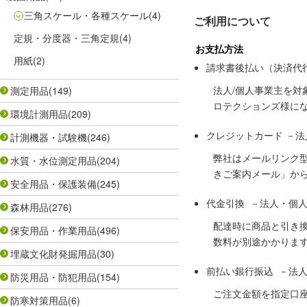
三角スケール・各種スケール
(4)
ご利用について
定規・分度器・三角定規
(4)
お支払方法
用紙
(2)
請求書後払い（決済代
法人/個人事業主を
測定用品
(149)
ロテクションズ様に
環境計測用品
(209)
クレジットカード －
計測機器・試験機
(246)
弊社はメールリンク
水質・水位測定用品
(204)
きご案内メール」か
安全用品・保護装備
(245)
代金引換 －法人・個
森林用品
(276)
配達時に商品と引き
保安用品・作業用品
(496)
数料が別途かかりま
埋蔵文化財発掘用品
(30)
前払い銀行振込 －法
防災用品・防犯用品
(154)
ご注文金額を指定口
防寒対策用品
(6)