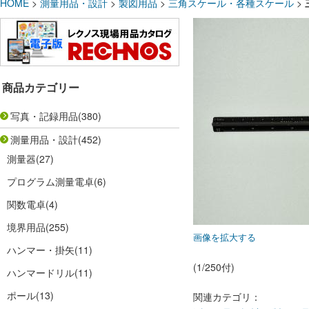
HOME
>
測量用品・設計
>
製図用品
>
三角スケール・各種スケール
>
商品カテゴリー
写真・記録用品
(380)
測量用品・設計
(452)
測量器
(27)
プログラム測量電卓
(6)
関数電卓
(4)
境界用品
(255)
画像を拡大する
ハンマー・掛矢
(11)
(1/250付)
ハンマードリル
(11)
ポール
(13)
関連カテゴリ：